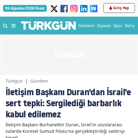
Giriş Yap
09 Ağustos 2026 Pazar
Gündem
Siyaset
Spor
Dünya
Türkgün
|
Gündem
İletişim Başkanı Duran'dan İsrail'e
sert tepki: Sergilediği barbarlık
kabul edilemez
İletişim Başkanı Burhanettin Duran, İsrail'in uluslararası
sularda Küresel Sumud Filosu'na gerçekleştirdiği saldırıyı
kınadı.