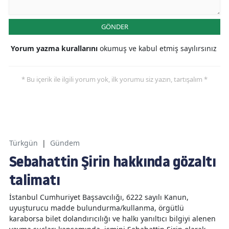
GÖNDER
Yorum yazma kurallarını
okumuş ve kabul etmiş sayılırsınız
* Bu içerik ile ilgili yorum yok, ilk yorumu siz yazın, tartışalım *
Türkgün
|
Gündem
Sebahattin Şirin hakkında gözaltı
talimatı
İstanbul Cumhuriyet Başsavcılığı, 6222 sayılı Kanun,
uyuşturucu madde bulundurma/kullanma, örgütlü
karaborsa bilet dolandırıcılığı ve halkı yanıltıcı bilgiyi alenen