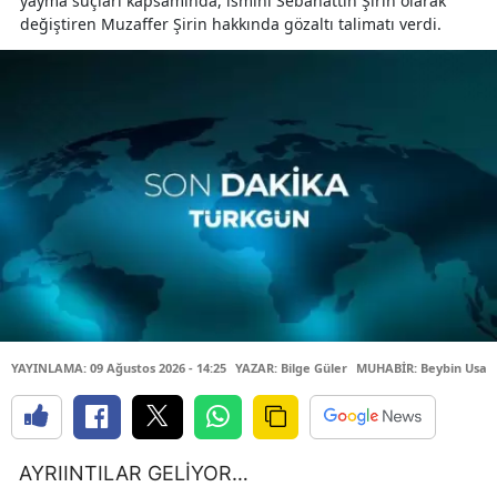
yayma suçları kapsamında, ismini Sebahattin Şirin olarak
değiştiren Muzaffer Şirin hakkında gözaltı talimatı verdi.
YAYINLAMA: 09 Ağustos 2026 - 14:25
YAZAR: Bilge Güler
MUHABİR: Beybin Usa
AYRIINTILAR GELİYOR…