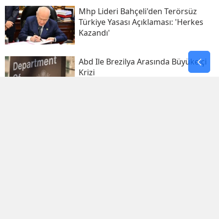
Mhp Lideri Bahçeli'den Terörsüz
Türkiye Yasası Açıklaması: 'herkes
Kazandı'
Abd Ile Brezilya Arasında Büyükelçi
Krizi
Fetö'nün Sosyal Medya Oyunları
Abd Ve İsrail Taşeronsuz Kalmasın
Çabası
Araç Takla Attı, Gelin Ve Damat