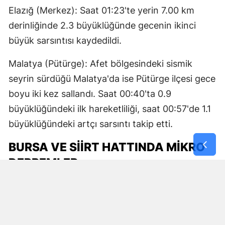
Elazığ (Merkez): Saat 01:23'te yerin 7.00 km
derinliğinde 2.3 büyüklüğünde gecenin ikinci
büyük sarsıntısı kaydedildi.
Malatya (Pütürge): Afet bölgesindeki sismik
seyrin sürdüğü Malatya'da ise Pütürge ilçesi gece
boyu iki kez sallandı. Saat 00:40'ta 0.9
büyüklüğündeki ilk hareketliliği, saat 00:57'de 1.1
büyüklüğündeki artçı sarsıntı takip etti.
BURSA VE SIIRT HATTINDA MIKRO
DEPREMLER
Gecenin diğer sismik aktiviteleri ise Marmara ve
Güneydoğu Anadolu'dan geldi:
Bursa (Karacabey): Marmara fay hattı üzerinde