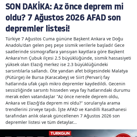
SON DAKİKA: Az önce deprem mi
oldu? 7 Ağustos 2026 AFAD son
depremler listesi!
Türkiye 7 Ağustos Cuma gününe Başkent Ankara ve Doğu
Anadolu'dan gelen peş peşe sismik verilerle başladı! Gece
saatlerinde sismograflara yansıyan kayıtlara göre Başkent
Ankara'nın Çubuk ilçesi 2.5 büyüklüğünde, sismik hassasiyeti
yüksek olan Elazığ merkez ise 2.3 büyüklüğündeki
sarsıntılarla sallandı. Öte yandan afet bölgesindeki Malatya
(Pütürge) ile Bursa (Karacabey) ve Siirt (Pervari) fay
hatlarında ufak çaplı mikro depremler kaydedildi. Gecenin
sessizliğinde sarsıntı hisseden veya fay hatlarındaki durumu
merak eden vatandaşlar "Az önce nerede deprem oldu,
Ankara ve Elazığ'da deprem mi oldu?" sorularıyla arama
trendlerini zirveye taşıdı. İşte AFAD ve Kandilli Rasathanesi
tarafından anlık olarak güncellenen 7 Ağustos 2026 son
depremler listesi ve tüm detaylar...