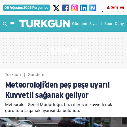
Giriş Yap
06 Ağustos 2026 Perşembe
Gündem
Siyaset
Spor
Dünya
Türkgün
|
Gündem
Meteoroloji’den peş peşe uyarı!
Kuvvetli sağanak geliyor
Meteoroloji Genel Müdürlüğü, bazı iller için kuvvetli gök
gürültülü sağanak uyarısında bulundu.