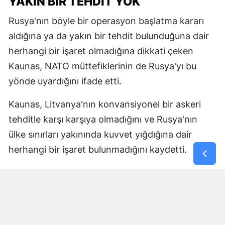
YAKIN BİR TEHDİT YOK
Rusya'nın böyle bir operasyon başlatma kararı
aldığına ya da yakın bir tehdit bulunduğuna dair
herhangi bir işaret olmadığına dikkati çeken
Kaunas, NATO müttefiklerinin de Rusya'yı bu
yönde uyardığını ifade etti.
Kaunas, Litvanya'nın konvansiyonel bir askeri
tehditle karşı karşıya olmadığını ve Rusya'nın
ülke sınırları yakınında kuvvet yığdığına dair
herhangi bir işaret bulunmadığını kaydetti.
NATO'nun doğu kanadındaki bazı ülkelerin
liderleri de son dönemde, Rusya'nın ülkelerine
yönelik kinetik provokasyonlar hazırlığında
olduğuna ilişkin istihbarata sahip olduklarını