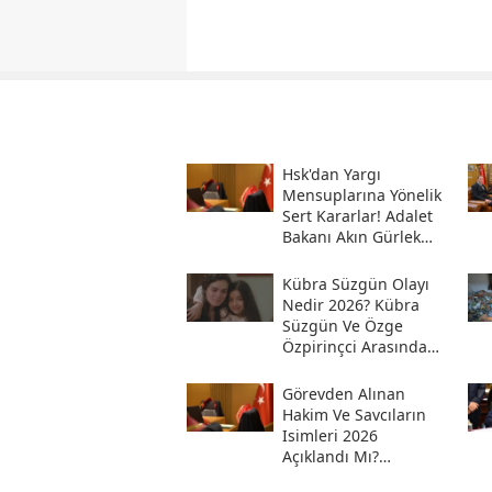
Hsk'dan Yargı
Mensuplarına Yönelik
Sert Kararlar! Adalet
Bakanı Akın Gürlek
Sosyal Medya
Hesabından Açıkladı
Kübra Süzgün Olayı
Nedir 2026? Kübra
Süzgün Ve Özge
Özpirinçci Arasında
Ne Oldu?
Görevden Alınan
Hakim Ve Savcıların
Isimleri 2026
Açıklandı Mı?
Meslekten Ihraç