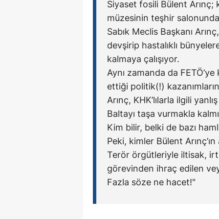
Siyaset fosili Bülent Arınç;
müzesinin teşhir salonunda
Sabık Meclis Başkanı Arınç, 
devşirip hastalıklı bünyele
kalmaya çalışıyor.
Aynı zamanda da FETÖ’ye kur
ettiği politik(!) kazanımları
Arınç, KHK’lılarla ilgili ya
Baltayı taşa vurmakla kalmı
Kim bilir, belki de bazı haml
Peki, kimler Bülent Arınç’ı
Terör örgütleriyle iltisak, 
görevinden ihraç edilen vey
Fazla söze ne hacet!"