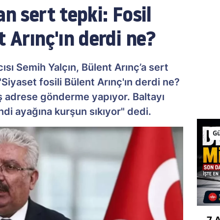
an sert tepki: Fosil
t Arınç'ın derdi ne?
ı Semih Yalçın, Bülent Arınç’a sert
Siyaset fosili Bülent Arınç'ın derdi ne?
nlış adrese gönderme yapıyor. Baltayı
ndi ayağına kurşun sıkıyor" dedi.
G
7 