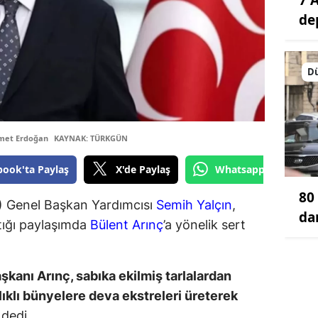
de
D
met Erdoğan
KAYNAK: TÜRKGÜN
book'ta Paylaş
X'de Paylaş
Whatsapp'tan Gönde
80 
) Genel Başkan Yardımcısı
Semih Yalçın
,
da
ığı paylaşımda
Bülent Arınç
’a yönelik sert
şkanı Arınç, sabıka ekilmiş tarlalardan
alıklı bünyelere deva ekstreleri üreterek
 dedi.