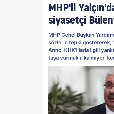
MHP'li Yalçın'd
siyasetçi Bülen
MHP Genel Başkan Yardımcıs
sözlerle tepki göstererek, "
Arınç, KHK’lılarla ilgili ya
taşa vurmakla kalmıyor, ke