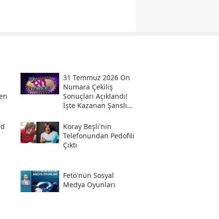
31 Temmuz 2026 On
Numara Çekiliş
en
Sonuçları Açıklandı!
İşte Kazanan Şanslı
Numaralar Ve
Sorgulama Ekranı
ad
Koray Beşli'nin
Telefonundan Pedofili
Çıktı
Fetö'nün Sosyal
i
Medya Oyunları