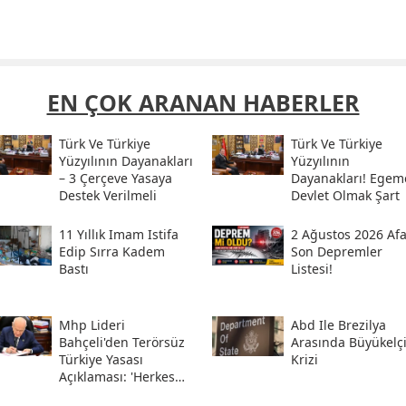
EN ÇOK ARANAN HABERLER
Türk Ve Türkiye
Türk Ve Türkiye
Yüzyılının Dayanakları
Yüzyılının
– 3 Çerçeve Yasaya
Dayanakları! Egem
Destek Verilmeli
Devlet Olmak Şart
11 Yıllık Imam Istifa
2 Ağustos 2026 Af
Edip Sırra Kadem
Son Depremler
Bastı
Listesi!
Mhp Lideri
Abd Ile Brezilya
Bahçeli'den Terörsüz
Arasında Büyükelç
Türkiye Yasası
Krizi
Açıklaması: 'herkes
Kazandı'