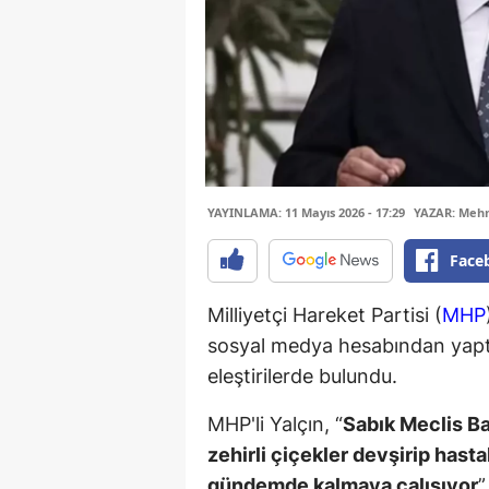
YAYINLAMA: 11 Mayıs 2026 - 17:29
YAZAR: Meh
Face
Milliyetçi Hareket Partisi (
MHP
sosyal medya hesabından yapt
eleştirilerde bulundu.
MHP'li Yalçın, “
Sabık Meclis Ba
zehirli çiçekler devşirip hast
gündemde kalmaya çalışıyor
”