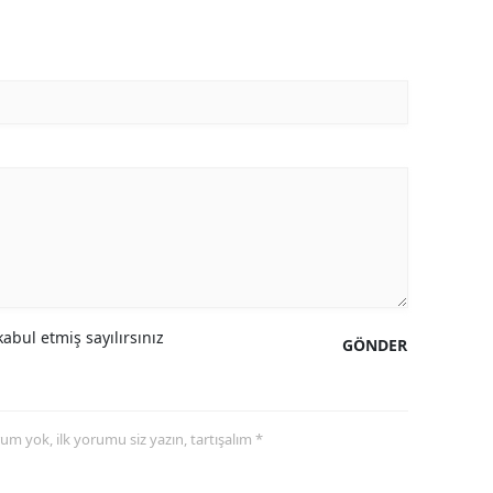
abul etmiş sayılırsınız
GÖNDER
yorum yok, ilk yorumu siz yazın, tartışalım *