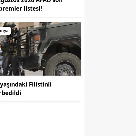
premler listesi!
ünya
r
yaşındaki Filistinli
rbedildi