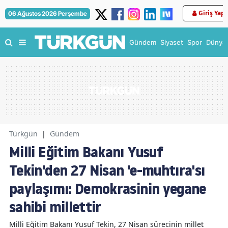
Giriş Yap
06 Ağustos 2026 Perşembe
Gündem
Siyaset
Spor
Dünya
Türkgün
|
Gündem
Milli Eğitim Bakanı Yusuf
Tekin'den 27 Nisan 'e-muhtıra'sı
paylaşımı: Demokrasinin yegane
sahibi millettir
Milli Eğitim Bakanı Yusuf Tekin, 27 Nisan sürecinin millet