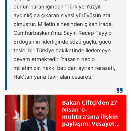
dünün karanlığından 'Türkiye Yüzyılı'
aydınlığına çıkaran siyasi yürüyüşün adı
olmuştur. Milletin sinesinden çıkan irade,
Cumhurbaşkanı'mız Sayın Recep Tayyip
Erdoğan'ın liderliğinde sözü güçlü, gücü
tesirli bir Türkiye hakikatinde ilerlemeye
devam etmektedir. Yaşasın necip
milletimizin hakkı batıldan ayıran feraseti,
Hak'tan yana tavır alan cesareti.
Bakan Çiftçi'den 27
Nisan 'e-
muhtıra'sına ilişkin
paylaşım: Vesayete
boyun eğmedik