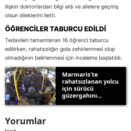
ilişkin doktorlardan bilgi aldı ve ailelere geçmiş
olsun dileklerini iletti.
ÖĞRENCILER TABURCU EDILDI
Tedavileri tamamlanan 16 öğrenci taburcu
edilirken, rahatsızlığın gıda zehirlenmesi olup
olmadığının belirlenmesi için inceleme başlatıldı.
Marmaris'te
rahatsızlanan yolcu
için sürücü
güzergahını
değiştirdi! Hızlı
müdahale hayat
kurtardı!
Yorumlar