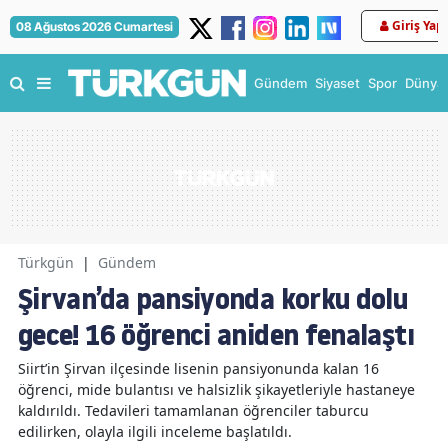
Giriş Yap
08 Ağustos 2026 Cumartesi
Gündem
Siyaset
Spor
Dünya
Türkgün
|
Gündem
Şirvan’da pansiyonda korku dolu
gece! 16 öğrenci aniden fenalaştı
Siirt’in Şirvan ilçesinde lisenin pansiyonunda kalan 16
öğrenci, mide bulantısı ve halsizlik şikayetleriyle hastaneye
kaldırıldı. Tedavileri tamamlanan öğrenciler taburcu
edilirken, olayla ilgili inceleme başlatıldı.