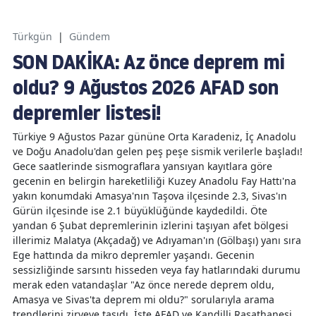
Türkgün
|
Gündem
SON DAKİKA: Az önce deprem mi
oldu? 9 Ağustos 2026 AFAD son
depremler listesi!
Türkiye 9 Ağustos Pazar gününe Orta Karadeniz, İç Anadolu
ve Doğu Anadolu'dan gelen peş peşe sismik verilerle başladı!
Gece saatlerinde sismograflara yansıyan kayıtlara göre
gecenin en belirgin hareketliliği Kuzey Anadolu Fay Hattı'na
yakın konumdaki Amasya'nın Taşova ilçesinde 2.3, Sivas'ın
Gürün ilçesinde ise 2.1 büyüklüğünde kaydedildi. Öte
yandan 6 Şubat depremlerinin izlerini taşıyan afet bölgesi
illerimiz Malatya (Akçadağ) ve Adıyaman'ın (Gölbaşı) yanı sıra
Ege hattında da mikro depremler yaşandı. Gecenin
sessizliğinde sarsıntı hisseden veya fay hatlarındaki durumu
merak eden vatandaşlar "Az önce nerede deprem oldu,
Amasya ve Sivas'ta deprem mi oldu?" sorularıyla arama
trendlerini zirveye taşıdı. İşte AFAD ve Kandilli Rasathanesi