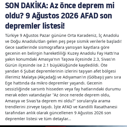
SON DAKİKA: Az önce deprem mi
oldu? 9 Ağustos 2026 AFAD son
depremler listesi!
Türkiye 9 Ağustos Pazar gününe Orta Karadeniz, İç Anadolu
ve Doğu Anadolu'dan gelen peş peşe sismik verilerle başladı!
Gece saatlerinde sismograflara yansıyan kayıtlara göre
gecenin en belirgin hareketliliği Kuzey Anadolu Fay Hattı'na
yakın konumdaki Amasya'nın Taşova ilçesinde 2.3, Sivas'ın
Gürün ilçesinde ise 2.1 büyüklüğünde kaydedildi. Öte
yandan 6 Şubat depremlerinin izlerini taşıyan afet bölgesi
illerimiz Malatya (Akçadağ) ve Adıyaman'ın (Gölbaşı) yanı sıra
Ege hattında da mikro depremler yaşandı. Gecenin
sessizliğinde sarsıntı hisseden veya fay hatlarındaki durumu
merak eden vatandaşlar "Az önce nerede deprem oldu,
Amasya ve Sivas'ta deprem mi oldu?" sorularıyla arama
trendlerini zirveye taşıdı. İşte AFAD ve Kandilli Rasathanesi
tarafından anlık olarak güncellenen 9 Ağustos 2026 son
depremler listesi ve tüm detaylar...