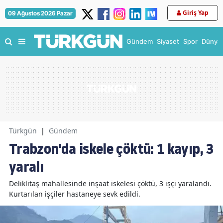
Giriş Yap
09 Ağustos 2026 Pazar
Gündem
Siyaset
Spor
Dünya
Türkgün
|
Gündem
Trabzon'da iskele çöktü: 1 kayıp, 3
yaralı
Deliklitaş mahallesinde inşaat iskelesi çöktü, 3 işçi yaralandı.
Kurtarılan işçiler hastaneye sevk edildi.