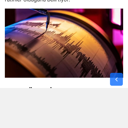
AFET BÖLGESI VE EGE HATTINDA
MIKRO DEPREMLER
Kuzey ve İç Anadolu'daki hareketliliğin yanı sıra
Türkiye'nin güney ve batı hatlarında da ufak çaplı