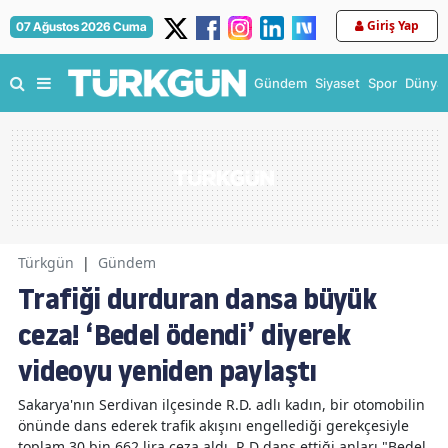
Giriş Yap
07 Ağustos 2026 Cuma
Gündem
Siyaset
Spor
Dünya
Türkgün
|
Gündem
Trafiği durduran dansa büyük
ceza! ‘Bedel ödendi’ diyerek
videoyu yeniden paylaştı
Sakarya'nın Serdivan ilçesinde R.D. adlı kadın, bir otomobilin
önünde dans ederek trafik akışını engellediği gerekçesiyle
toplam 30 bin 662 lira ceza aldı. R.D dans ettiği anları "Bedel