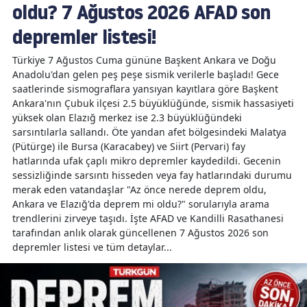
oldu? 7 Ağustos 2026 AFAD son
depremler listesi!
Türkiye 7 Ağustos Cuma gününe Başkent Ankara ve Doğu
Anadolu'dan gelen peş peşe sismik verilerle başladı! Gece
saatlerinde sismograflara yansıyan kayıtlara göre Başkent
Ankara'nın Çubuk ilçesi 2.5 büyüklüğünde, sismik hassasiyeti
yüksek olan Elazığ merkez ise 2.3 büyüklüğündeki
sarsıntılarla sallandı. Öte yandan afet bölgesindeki Malatya
(Pütürge) ile Bursa (Karacabey) ve Siirt (Pervari) fay
hatlarında ufak çaplı mikro depremler kaydedildi. Gecenin
sessizliğinde sarsıntı hisseden veya fay hatlarındaki durumu
merak eden vatandaşlar "Az önce nerede deprem oldu,
Ankara ve Elazığ'da deprem mi oldu?" sorularıyla arama
trendlerini zirveye taşıdı. İşte AFAD ve Kandilli Rasathanesi
tarafından anlık olarak güncellenen 7 Ağustos 2026 son
depremler listesi ve tüm detaylar...