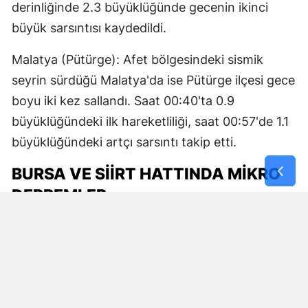
derinliğinde 2.3 büyüklüğünde gecenin ikinci
büyük sarsıntısı kaydedildi.
Malatya (Pütürge): Afet bölgesindeki sismik
seyrin sürdüğü Malatya'da ise Pütürge ilçesi gece
boyu iki kez sallandı. Saat 00:40'ta 0.9
büyüklüğündeki ilk hareketliliği, saat 00:57'de 1.1
büyüklüğündeki artçı sarsıntı takip etti.
BURSA VE SIIRT HATTINDA MIKRO
DEPREMLER
Gecenin diğer sismik aktiviteleri ise Marmara ve
Güneydoğu Anadolu'dan geldi:
Bursa (Karacabey): Marmara fay hattı üzerinde
yer alan Karacabey'de saat 01:08'de 1.2