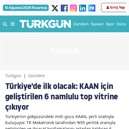
Giriş Yap
10 Ağustos 2026 Pazartesi
Gündem
Siyaset
Spor
Dünya
Türkgün
|
Gündem
Türkiye'de ilk olacak: KAAN için
geliştirilen 6 namlulu top vitrine
çıkıyor
Türkiye’nin gökyüzündeki milli gücü KAAN, yerli silahıyla
buluşuyor. TR Mekatronik tarafından %95 yerlilik oranıyla
geliştirilen ve ihracat kısıtlamalarını ortadan kaldıran 6