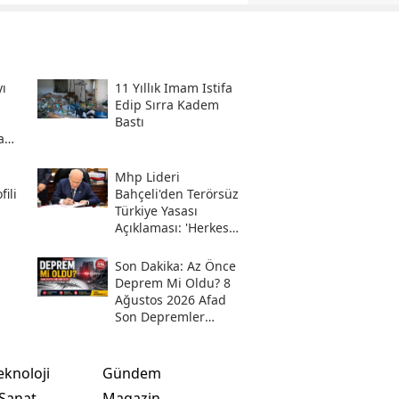
ı
11 Yıllık Imam Istifa
Edip Sırra Kadem
Bastı
a
Mhp Lideri
ili
Bahçeli'den Terörsüz
Türkiye Yasası
Açıklaması: 'herkes
Kazandı'
Son Daki̇ka: Az Önce
Deprem Mi Oldu? 8
Ağustos 2026 Afad
Son Depremler
Listesi!
eknoloji
Gündem
 Sanat
Magazin