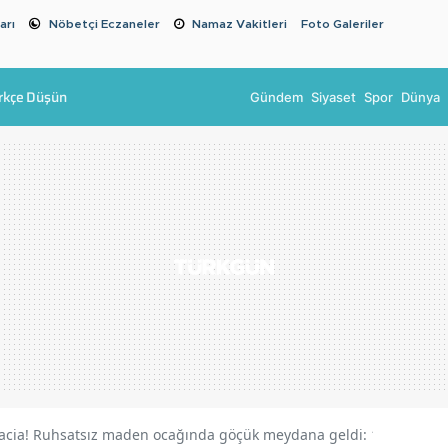
arı
Nöbetçi Eczaneler
Namaz Vakitleri
Foto Galeriler
rkçe Düşün
Gündem
Siyaset
Spor
Dünya
acia! Ruhsatsız maden ocağında göçük meydana geldi: 1 işçi hayatı