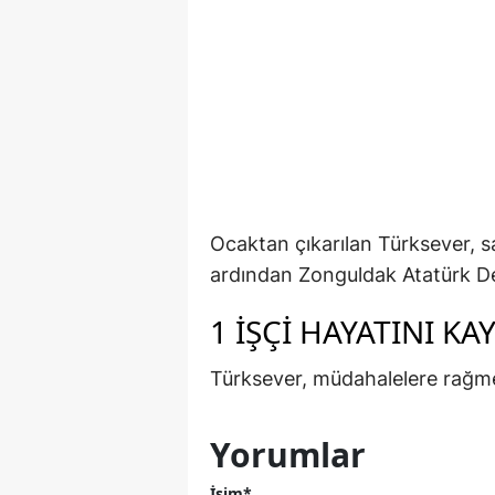
Ocaktan çıkarılan Türksever, s
ardından Zonguldak Atatürk Dev
1 İŞÇİ HAYATINI KA
Türksever, müdahalelere rağme
Yorumlar
İsim*