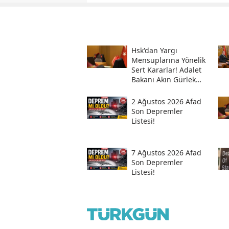
Hsk'dan Yargı
Mensuplarına Yönelik
Sert Kararlar! Adalet
Bakanı Akın Gürlek
Sosyal Medya
Hesabından Açıkladı
2 Ağustos 2026 Afad
Son Depremler
Listesi!
7 Ağustos 2026 Afad
Son Depremler
Listesi!