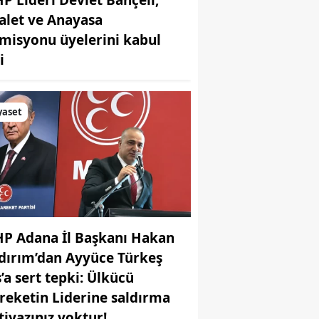
alet ve Anayasa
misyonu üyelerini kabul
i
yaset
r
P Adana İl Başkanı Hakan
ldırım’dan Ayyüce Türkeş
ş’a sert tepki: Ülkücü
reketin Liderine saldırma
tiyazınız yoktur!