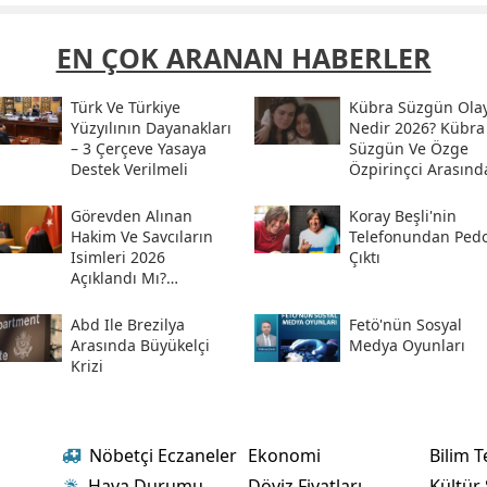
EN ÇOK ARANAN HABERLER
Türk Ve Türkiye
Kübra Süzgün Olay
Yüzyılının Dayanakları
Nedir 2026? Kübra
– 3 Çerçeve Yasaya
Süzgün Ve Özge
Destek Verilmeli
Özpirinçci Arasınd
Ne Oldu?
Görevden Alınan
Koray Beşli'nin
Hakim Ve Savcıların
Telefonundan Pedof
Isimleri 2026
Çıktı
Açıklandı Mı?
Meslekten Ihraç
Edilen Hakim Ve
Abd Ile Brezilya
Fetö'nün Sosyal
Savcılar Isim Listesi
Arasında Büyükelçi
Medya Oyunları
Krizi
Nöbetçi Eczaneler
Ekonomi
Bilim T
Hava Durumu
Döviz Fiyatları
Kültür