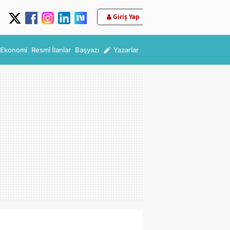
Giriş Yap
Ekonomi
Resmî İlanlar
Başyazı
Yazarlar
nı kaybetti