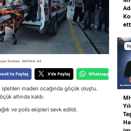
Ad
Ko
ett
Si
ysa Tanıbalı
KAYNAK: AA
book'ta Paylaş
X'de Paylaş
Whatsapp'tan Gönde
z işletilen maden ocağında göçük oluştu.
öçük altında kaldı.
MH
Yı
ık ve polis ekipleri sevk edildi.
Ta
Ha
im