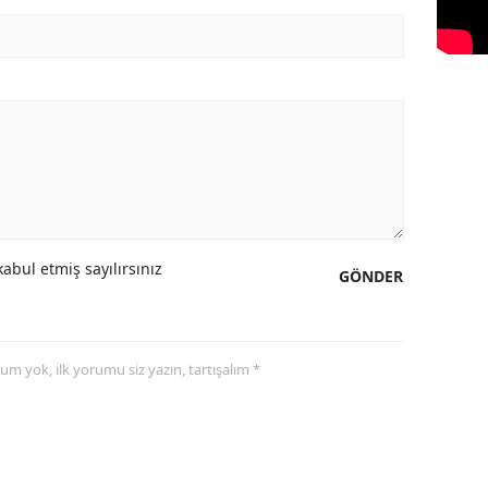
abul etmiş sayılırsınız
GÖNDER
yorum yok, ilk yorumu siz yazın, tartışalım *