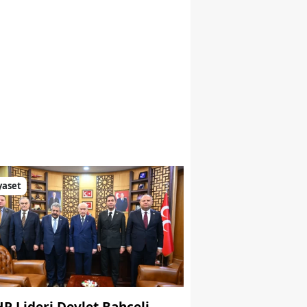
yaset
P Lideri Devlet Bahçeli,