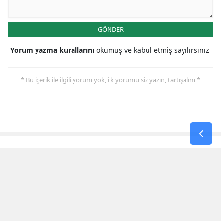
GÖNDER
Yorum yazma kurallarını
okumuş ve kabul etmiş sayılırsınız
* Bu içerik ile ilgili yorum yok, ilk yorumu siz yazın, tartışalım *
EN ÇOK ARANAN HABERLER
Hsk'dan Yargı Mensuplarına Yönelik
Sert Kararlar! Adalet Bakanı Akın
Gürlek Sosyal Medya Hesabından
Açıkladı