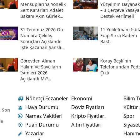
Mensuplarına Yönelik
Yüzyılının Dayanak
Sert Kararlar! Adalet
– 3 Çerçeve Yasaya
Bakanı Akın Gürlek
Destek Verilmeli
Sosyal Medya
Hesabından Açıkladı
31 Temmuz 2026 On
11 Yıllık Imam Istif
Numara Çekiliş
Edip Sırra Kadem
Sonuçları Açıklandı!
Bastı
İşte Kazanan Şanslı
Numaralar Ve
Sorgulama Ekranı
Görevden Alınan
Koray Beşli'nin
Hakim Ve Savcıların
Telefonundan Pedof
Isimleri 2026
Çıktı
Açıklandı Mı?
Meslekten Ihraç
Edilen Hakim Ve
Savcılar Isim Listesi
Nöbetçi Eczaneler
Ekonomi
Bilim T
Hava Durumu
Döviz Fiyatları
Kültür
. Son
Namaz Vakitleri
Kripto Fiyatları
Spor
de
Puan Durumu
Altın Fiyatları
Siyase
Yazarlar
Hanım