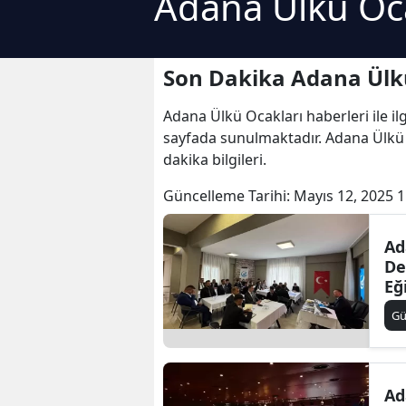
Adana Ülkü Oca
Son Dakika Adana Ülkü
Adana Ülkü Ocakları haberleri ile il
sayfada sunulmaktadır. Adana Ülkü O
dakika bilgileri.
Güncelleme Tarihi:
Mayıs 12, 2025 1
Ad
De
Eğ
ge
G
Ad