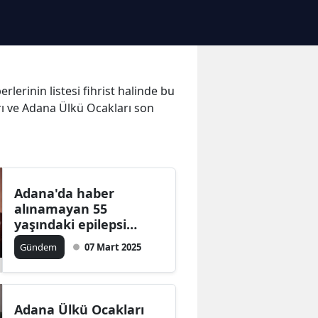
lerinin listesi fihrist halinde bu
rı ve Adana Ülkü Ocakları son
Adana'da haber
alınamayan 55
yaşındaki epilepsi
hastası kadından
Gündem
07 Mart 2025
sevindiren haber
Adana Ülkü Ocakları