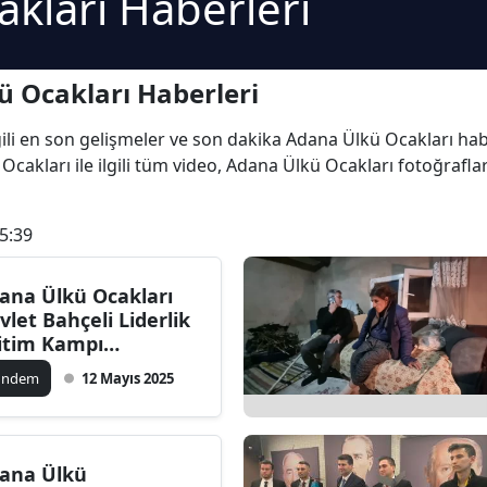
kları Haberleri
 Ocakları Haberleri
gili en son gelişmeler ve son dakika Adana Ülkü Ocakları haber
cakları ile ilgili tüm video, Adana Ülkü Ocakları fotoğrafla
5:39
ana Ülkü Ocakları
vlet Bahçeli Liderlik
itim Kampı
rçekleştirdi
ündem
12 Mayıs 2025
ana Ülkü