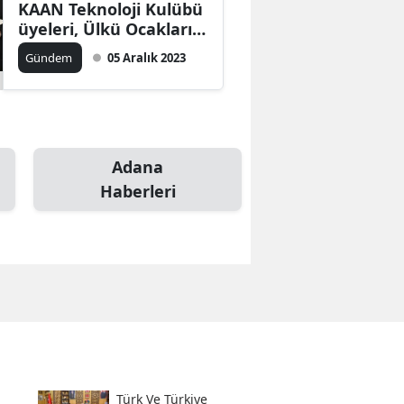
KAAN Teknoloji Kulübü
üyeleri, Ülkü Ocakları
Genel Merkezi’ni
Gündem
05 Aralık 2023
ziyaret etti
Adana
Haberleri
Türk Ve Türkiye