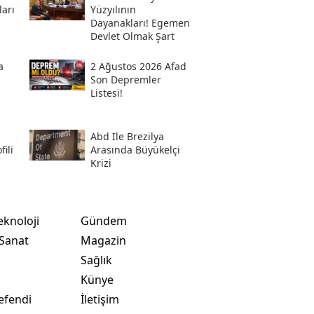
ları
Yüzyılının
Dayanakları! Egemen
Devlet Olmak Şart
a
2 Ağustos 2026 Afad
Son Depremler
Listesi!
Abd Ile Brezilya
ili
Arasında Büyükelçi
Krizi
eknoloji
Gündem
 Sanat
Magazin
Sağlık
t
Künye
efendi
İletişim