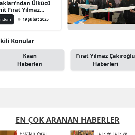
akları'ndan Ülkücü
hit Fırat Yılmaz
kıroğlu için anma
ündem
19 Şubat 2025
reni
kili Konular
Kaan
Fırat Yılmaz Çakıroğlu
Haberleri
Haberleri
EN ÇOK ARANAN HABERLER
Hsk'dan Yargı
Türk Ve Türkiye