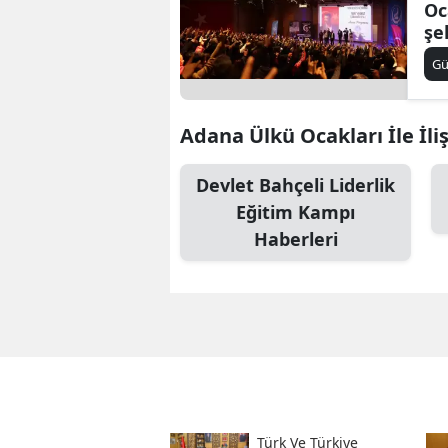
Oc
şe
Ça
G
tö
Adana Ülkü Ocakları İle İliş
Devlet Bahçeli Liderlik
Eğitim Kampı
Haberleri
Türk Ve Türkiye