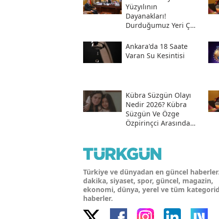
Yüzyılının
Dayanakları!
Durduğumuz Yeri Çok
Iyi Bilmeliyiz
Ankara'da 18 Saate
Varan Su Kesintisi
Kübra Süzgün Olayı
Nedir 2026? Kübra
Süzgün Ve Özge
Özpirinçci Arasında
Ne Oldu?
Türkiye ve dünyadan en güncel haberler
dakika, siyaset, spor, güncel, magazin,
ekonomi, dünya, yerel ve tüm kategori
haberler.