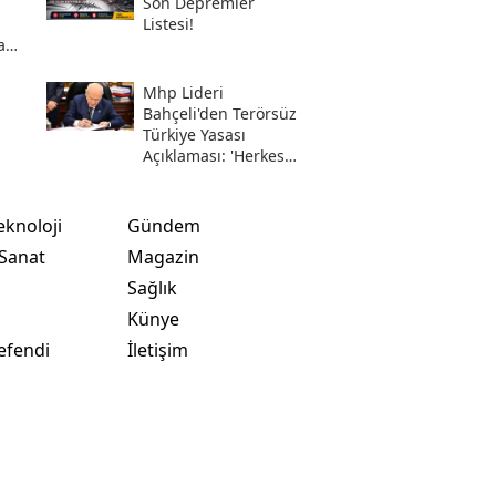
Son Depremler
Listesi!
a
Mhp Lideri
i
Bahçeli'den Terörsüz
Türkiye Yasası
Açıklaması: 'herkes
Kazandı'
eknoloji
Gündem
 Sanat
Magazin
Sağlık
t
Künye
efendi
İletişim