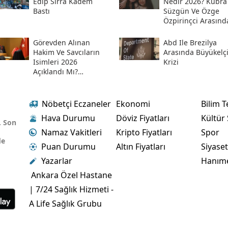
Edip Sırra Kadem
Nedir 2026? Kübra
Bastı
Süzgün Ve Özge
Özpirinçci Arasınd
Ne Oldu?
Görevden Alınan
Abd Ile Brezilya
Hakim Ve Savcıların
Arasında Büyükelç
Isimleri 2026
Krizi
Açıklandı Mı?
Meslekten Ihraç
Edilen Hakim Ve
Savcılar Isim Listesi
Nöbetçi Eczaneler
Ekonomi
Bilim T
Hava Durumu
Döviz Fiyatları
Kültür
. Son
Namaz Vakitleri
Kripto Fiyatları
Spor
de
Puan Durumu
Altın Fiyatları
Siyase
Yazarlar
Hanım
Ankara Özel Hastane
| 7/24 Sağlık Hizmeti -
A Life Sağlık Grubu