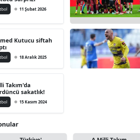
tbol
11 Şubat 2026
med Kutucu siftah
ptı
tbol
18 Aralık 2025
lli Takım'da
rdüncü sakatlık!
tbol
15 Kasım 2024
onular
Türkiye'
A Milli Takım