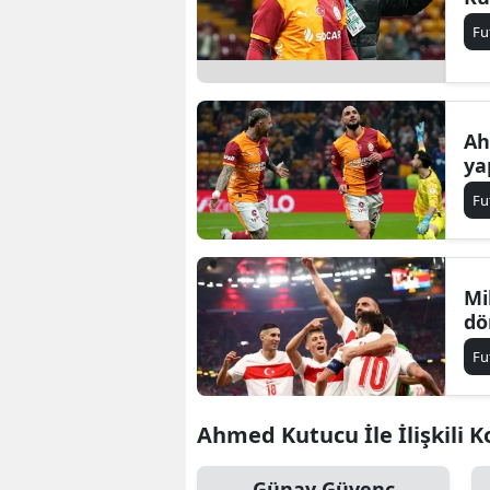
Fu
Ah
ya
Fu
Mi
dö
Fu
Ahmed Kutucu İle İlişkili K
Günay Güvenç