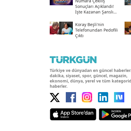
Numara Çekiliş
Sonuçları Açıklandı!
İşte Kazanan Şanslı
Numaralar Ve
Sorgulama Ekranı
Koray Beşli'nin
Telefonundan Pedofili
Çıktı
Türkiye ve dünyadan en güncel haberler
dakika, siyaset, spor, güncel, magazin,
ekonomi, dünya, yerel ve tüm kategori
haberler.