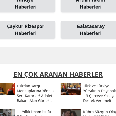
Haberleri
Haberleri
Çaykur Rizespor
Galatasaray
Haberleri
Haberleri
EN ÇOK ARANAN HABERLER
Hsk'dan Yargı
Türk Ve Türkiye
Mensuplarına Yönelik
Yüzyılının Dayanak
Sert Kararlar! Adalet
– 3 Çerçeve Yasaya
Bakanı Akın Gürlek
Destek Verilmeli
Sosyal Medya
Hesabından Açıkladı
11 Yıllık Imam Istifa
Kübra Süzgün Olay