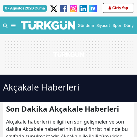
Giriş Yap
07 Ağustos 2026 Cuma
Gündem
Siyaset
Spor
Dünya
Akçakale Haberleri
Son Dakika Akçakale Haberleri
Akçakale haberleri ile ilgili en son gelişmeler ve son
dakika Akçakale haberlerinin listesi fihrist halinde bu
sayfada sunulmaktadır. Akçakale ile ilgili tüm video,