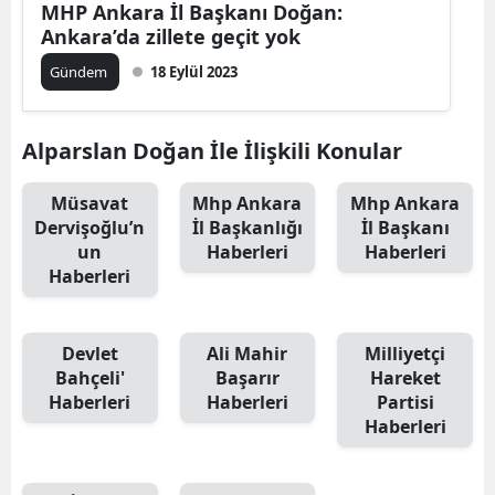
MHP Ankara İl Başkanı Doğan:
Ankara’da zillete geçit yok
Gündem
18 Eylül 2023
Alparslan Doğan İle İlişkili Konular
Müsavat
Mhp Ankara
Mhp Ankara
Dervişoğlu’n
İl Başkanlığı
İl Başkanı
un
Haberleri
Haberleri
Haberleri
Devlet
Ali Mahir
Milliyetçi
Bahçeli'
Başarır
Hareket
Haberleri
Haberleri
Partisi
Haberleri