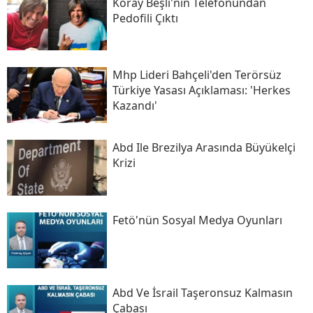
Koray Beşli'nin Telefonundan
Pedofili Çıktı
Mhp Lideri Bahçeli'den Terörsüz
Türkiye Yasası Açıklaması: 'herkes
Kazandı'
Abd Ile Brezilya Arasında Büyükelçi
Krizi
Fetö'nün Sosyal Medya Oyunları
Abd Ve İsrail Taşeronsuz Kalmasın
Çabası