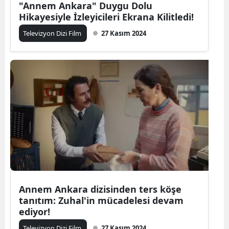
"Annem Ankara" Duygu Dolu
Hikayesiyle İzleyicileri Ekrana Kilitledi!
Televizyon Dizi Film
27 Kasım 2024
Annem Ankara dizisinden ters köşe
tanıtım: Zuhal'in mücadelesi devam
ediyor!
Televizyon Dizi Film
27 Kasım 2024