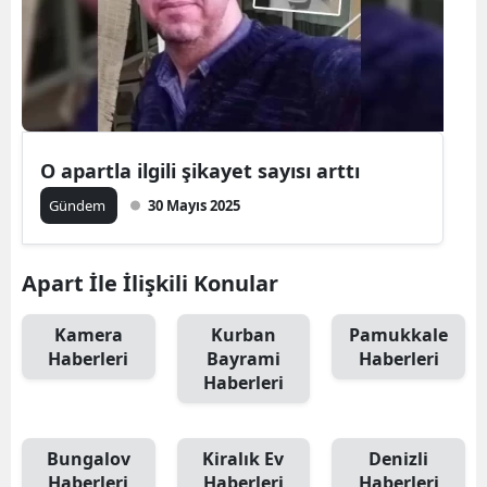
O apartla ilgili şikayet sayısı arttı
Gündem
30 Mayıs 2025
Apart İle İlişkili Konular
Kamera
Kurban
Pamukkale
Haberleri
Bayrami
Haberleri
Haberleri
Bungalov
Kiralık Ev
Denizli
Haberleri
Haberleri
Haberleri