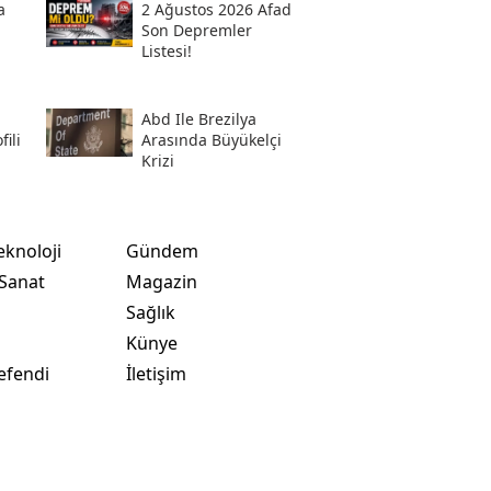
a
2 Ağustos 2026 Afad
Son Depremler
Listesi!
Abd Ile Brezilya
ili
Arasında Büyükelçi
Krizi
eknoloji
Gündem
 Sanat
Magazin
Sağlık
t
Künye
efendi
İletişim