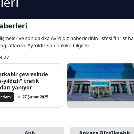
leri
aberleri
 gelişmeler ve son dakika Ay Yıldız haberlerinin listesi fihrist
otoğrafları ve Ay Yıldız son dakika bilgileri.
4:27
ıtkabir çevresinde
-yıldızlı" trafik
ıkları yanıyor
ündem
27 Şubat 2025
Abb
Ankara Büyükşehir