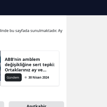
 halinde bu sayfada sunulmaktadır. Ay
ABB'nin amblem
değişikliğine sert tepki:
Ortaklarınız ay ve
yıldızdan mı rahatsız
Gündem
30 Nisan 2024
oldu?
Anıtkabir