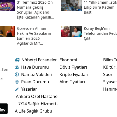
Hesabından Açıkladı
31 Temmuz 2026 On
11 Yıllık Imam Istif
Numara Çekiliş
Edip Sırra Kadem
Sonuçları Açıklandı!
Bastı
İşte Kazanan Şanslı
Numaralar Ve
Sorgulama Ekranı
Görevden Alınan
Koray Beşli'nin
Hakim Ve Savcıların
Telefonundan Pedof
Isimleri 2026
Çıktı
Açıklandı Mı?
Meslekten Ihraç
Edilen Hakim Ve
Savcılar Isim Listesi
Nöbetçi Eczaneler
Ekonomi
Bilim T
Hava Durumu
Döviz Fiyatları
Kültür
. Son
Namaz Vakitleri
Kripto Fiyatları
Spor
de
Puan Durumu
Altın Fiyatları
Siyase
Yazarlar
Hanım
Ankara Özel Hastane
| 7/24 Sağlık Hizmeti -
A Life Sağlık Grubu