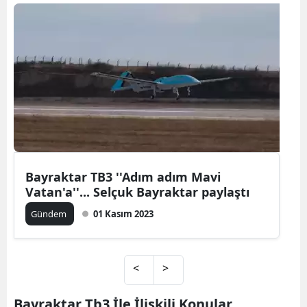
Bayraktar TB3 ''Adım adım Mavi
Vatan'a''... Selçuk Bayraktar paylaştı
Gündem
01 Kasım 2023
<
>
Bayraktar Tb3 İle İlişkili Konular