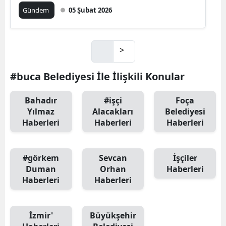
Gündem
05 Şubat 2026
>
#buca Belediyesi İle İlişkili Konular
Bahadır
#işçi
Foça
Yılmaz
Alacakları
Belediyesi
Haberleri
Haberleri
Haberleri
#görkem
Sevcan
İşçiler
Duman
Orhan
Haberleri
Haberleri
Haberleri
İzmir'
Büyükşehir