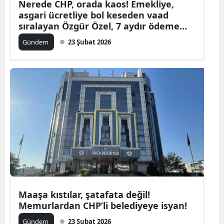
Nerede CHP, orada kaos! Emekliye,
asgari ücretliye bol keseden vaad
sıralayan Özgür Özel, 7 aydır ödeme
yapmayan belediyelerine de bir el at!
Gündem
23 Şubat 2026
Maaşa kıstılar, şatafata değil!
Memurlardan CHP’li belediyeye isyan!
Gündem
23 Şubat 2026