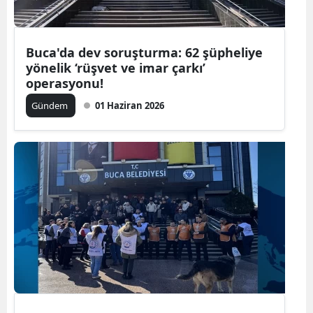
Buca'da dev soruşturma: 62 şüpheliye
yönelik ‘rüşvet ve imar çarkı’
operasyonu!
Gündem
01 Haziran 2026