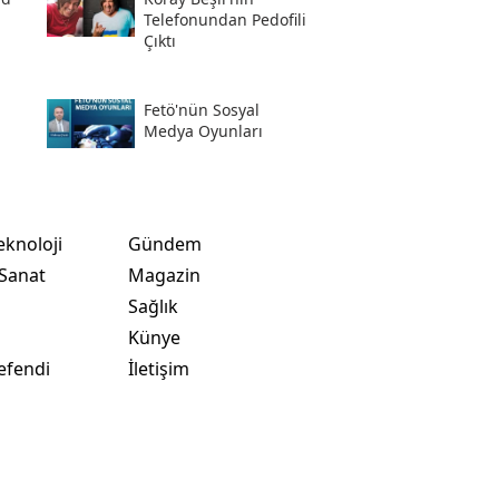
Telefonundan Pedofili
Çıktı
Fetö'nün Sosyal
i
Medya Oyunları
eknoloji
Gündem
 Sanat
Magazin
Sağlık
t
Künye
efendi
İletişim