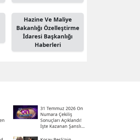
Hazine Ve Maliye
Bakanlığı Özelleştirme
İdaresi Başkanlığı
Haberleri
31 Temmuz 2026 On
Numara Çekiliş
en
Sonuçları Açıklandı!
İşte Kazanan Şanslı
Numaralar Ve
Sorgulama Ekranı
ad
Koray Beşli'nin