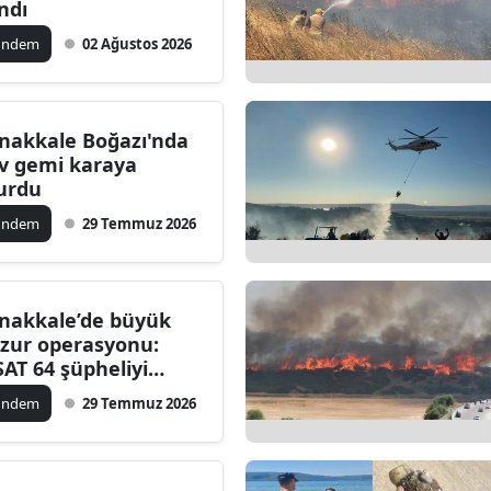
ındı
ündem
02 Ağustos 2026
nakkale Boğazı'nda
v gemi karaya
urdu
ündem
29 Temmuz 2026
nakkale’de büyük
zur operasyonu:
SAT 64 şüpheliyi
kaladı
ündem
29 Temmuz 2026