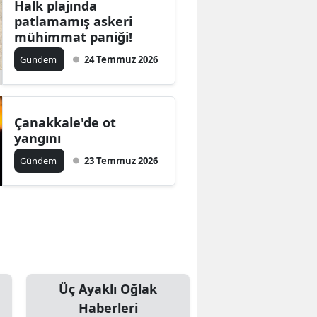
Halk plajında
patlamamış askeri
mühimmat paniği!
Gündem
24 Temmuz 2026
Çanakkale'de ot
yangını
Gündem
23 Temmuz 2026
Üç Ayaklı Oğlak
Haberleri