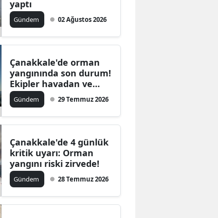
yaptı
Gündem
02 Ağustos 2026
Çanakkale'de orman
yangınında son durum!
Ekipler havadan ve
karadan müdahale
Gündem
29 Temmuz 2026
ediyor
Çanakkale'de 4 günlük
kritik uyarı: Orman
yangını riski zirvede!
Gündem
28 Temmuz 2026