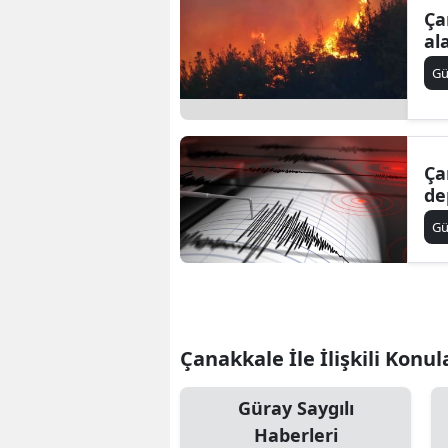
Ça
al
G
Ça
de
G
Çanakkale İle İlişkili Konul
Güray Saygılı
Haberleri