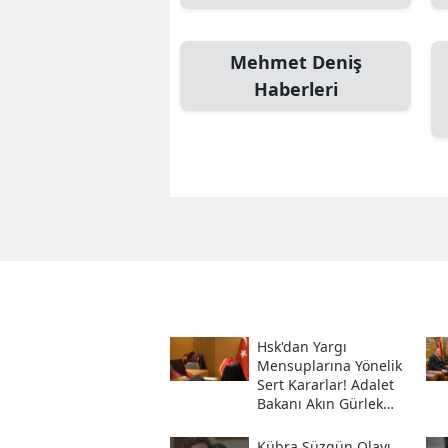
Mehmet Deniş
Haberleri
Hsk'dan Yargı
Mensuplarına Yönelik
Sert Kararlar! Adalet
Bakanı Akın Gürlek
Sosyal Medya
Hesabından Açıkladı
Kübra Süzgün Olayı