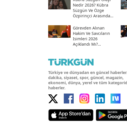
Nedir 2026? Kübra
Süzgün Ve Özge
Özpirinçci Arasında
Ne Oldu?
Görevden Alınan
Hakim Ve Savcıların
Isimleri 2026
Açıklandı Mı?
Meslekten Ihraç
Edilen Hakim Ve
Savcılar Isim Listesi
Türkiye ve dünyadan en güncel haberler
dakika, siyaset, spor, güncel, magazin,
ekonomi, dünya, yerel ve tüm kategori
haberler.