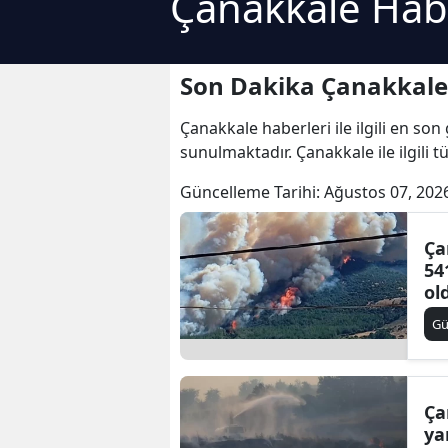
Çanakkale Hab
Son Dakika Çanakkale
Çanakkale haberleri ile ilgili en so
sunulmaktadır. Çanakkale ile ilgili 
Güncelleme Tarihi:
Ağustos 07, 202
Ça
54
ol
G
Ça
ya