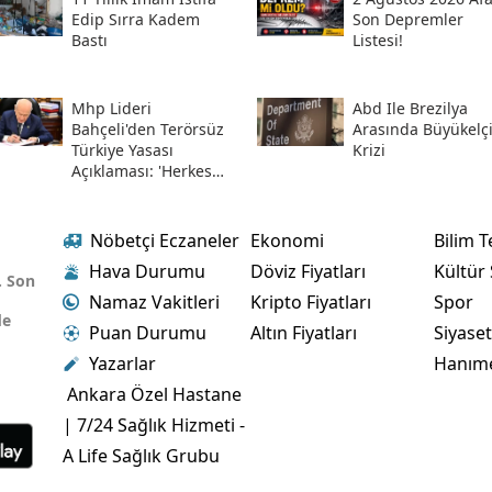
Edip Sırra Kadem
Son Depremler
Bastı
Listesi!
Mhp Lideri
Abd Ile Brezilya
Bahçeli'den Terörsüz
Arasında Büyükelç
Türkiye Yasası
Krizi
Açıklaması: 'herkes
Kazandı'
Nöbetçi Eczaneler
Ekonomi
Bilim T
Hava Durumu
Döviz Fiyatları
Kültür
. Son
Namaz Vakitleri
Kripto Fiyatları
Spor
de
Puan Durumu
Altın Fiyatları
Siyase
Yazarlar
Hanım
Ankara Özel Hastane
| 7/24 Sağlık Hizmeti -
A Life Sağlık Grubu