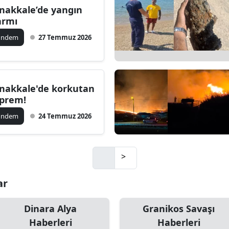
nakkale’de yangın
armı
ündem
27 Temmuz 2026
nakkale'de korkutan
prem!
ündem
24 Temmuz 2026
>
ar
Dinara Alya
Granikos Savaşı
Haberleri
Haberleri