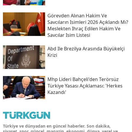
Görevden Alınan Hakim Ve
Savcıların Isimleri 2026 Açıklandı Mı?
Meslekten Ihraç Edilen Hakim Ve
Savcılar Isim Listesi
Abd Ile Brezilya Arasında Büyükelçi
Krizi
Mhp Lideri Bahçeli'den Terörsüz
Türkiye Yasası Açıklaması: 'herkes
Kazandı'
Türkiye ve dünyadan en güncel haberler. Son dakika,
siyaset, spor, güncel, magazin, ekonomi, dünya, yerel ve