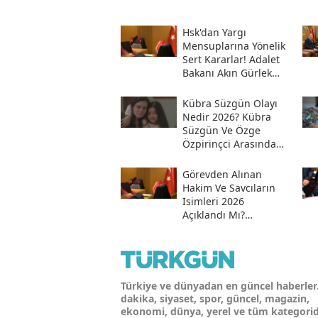
Hsk'dan Yargı
Mensuplarına Yönelik
Sert Kararlar! Adalet
Bakanı Akın Gürlek
Sosyal Medya
Hesabından Açıkladı
Kübra Süzgün Olayı
Nedir 2026? Kübra
Süzgün Ve Özge
Özpirinçci Arasında
Ne Oldu?
Görevden Alınan
Hakim Ve Savcıların
Isimleri 2026
Açıklandı Mı?
Meslekten Ihraç
Edilen Hakim Ve
Savcılar Isim Listesi
Türkiye ve dünyadan en güncel haberler
dakika, siyaset, spor, güncel, magazin,
ekonomi, dünya, yerel ve tüm kategori