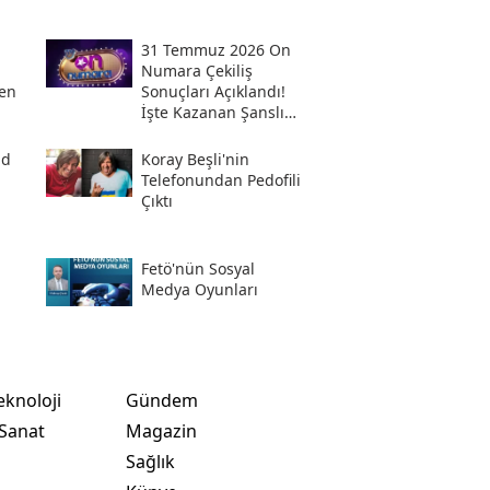
31 Temmuz 2026 On
Numara Çekiliş
en
Sonuçları Açıklandı!
İşte Kazanan Şanslı
Numaralar Ve
Sorgulama Ekranı
ad
Koray Beşli'nin
Telefonundan Pedofili
Çıktı
Fetö'nün Sosyal
i
Medya Oyunları
eknoloji
Gündem
 Sanat
Magazin
Sağlık