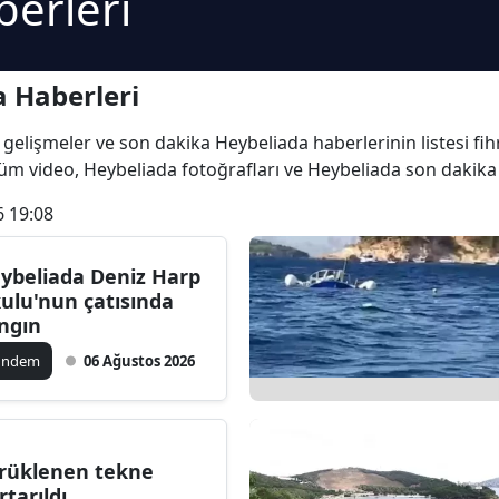
erleri
 Haberleri
on gelişmeler ve son dakika Heybeliada haberlerinin listesi fi
 tüm video, Heybeliada fotoğrafları ve Heybeliada son dakika 
6 19:08
ybeliada Deniz Harp
ulu'nun çatısında
ngın
ündem
06 Ağustos 2026
rüklenen tekne
rtarıldı