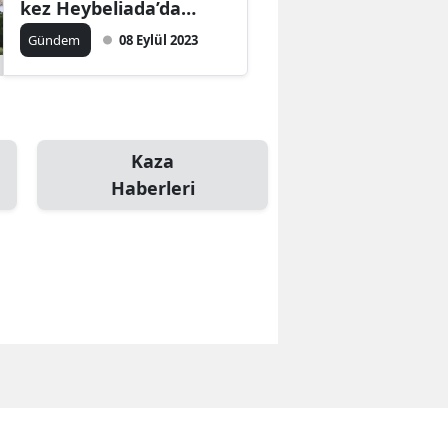
kez Heybeliada’da
deneniyor
Gündem
08 Eylül 2023
Kaza
Haberleri