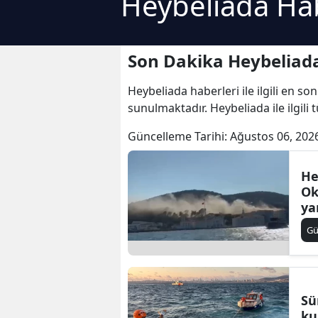
Heybeliada Hab
Son Dakika Heybeliada
Heybeliada haberleri ile ilgili en s
sunulmaktadır. Heybeliada ile ilgili
Güncelleme Tarihi:
Ağustos 06, 202
He
Ok
ya
G
Sü
ku