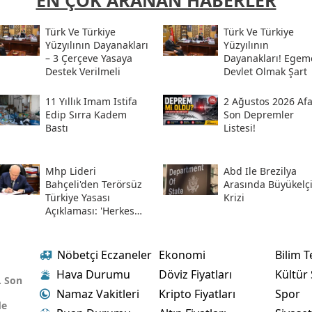
EN ÇOK ARANAN HABERLER
Türk Ve Türkiye
Türk Ve Türkiye
Yüzyılının Dayanakları
Yüzyılının
– 3 Çerçeve Yasaya
Dayanakları! Egem
Destek Verilmeli
Devlet Olmak Şart
11 Yıllık Imam Istifa
2 Ağustos 2026 Af
Edip Sırra Kadem
Son Depremler
Bastı
Listesi!
Mhp Lideri
Abd Ile Brezilya
Bahçeli'den Terörsüz
Arasında Büyükelç
Türkiye Yasası
Krizi
Açıklaması: 'herkes
Kazandı'
Nöbetçi Eczaneler
Ekonomi
Bilim T
Hava Durumu
Döviz Fiyatları
Kültür
. Son
Namaz Vakitleri
Kripto Fiyatları
Spor
de