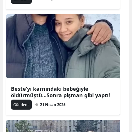
Beste’yi karnındaki bebeğiyle
öldürmüştü...Sonra pişman gibi yaptı!
Gündem
21 Nisan 2025