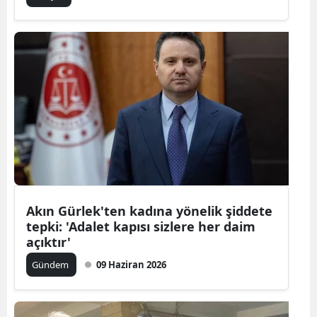
Akın Gürlek'ten kadına yönelik şiddete
tepki: 'Adalet kapısı sizlere her daim
açıktır'
Gündem
09 Haziran 2026