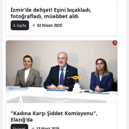
İzmir’de dehşet! Eşini bıçakladı,
fotoğrafladı, müebbet aldı
3. Sayfa
02 Nisan 2025
"Kadına Karşı Şiddet Komisyonu",
Elazığ'da
Siyaset
13 Mart 2025