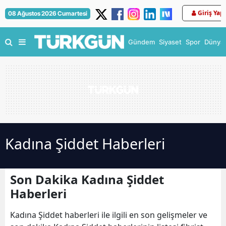
Giriş Yap
08 Ağustos 2026 Cumartesi
Gündem
Siyaset
Spor
Dünya
Kadına Şiddet Haberleri
Son Dakika Kadına Şiddet
Haberleri
Kadına Şiddet haberleri ile ilgili en son gelişmeler ve