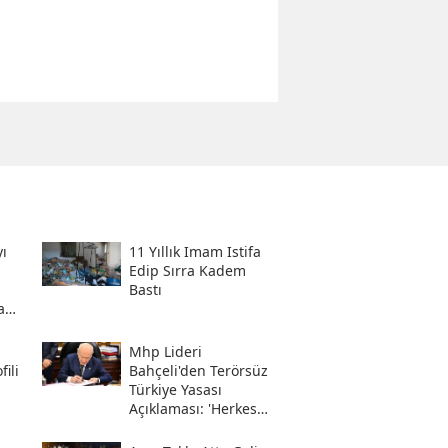
ı
11 Yıllık Imam Istifa
Edip Sırra Kadem
Bastı
a
Mhp Lideri
ili
Bahçeli'den Terörsüz
Türkiye Yasası
Açıklaması: 'herkes
Kazandı'