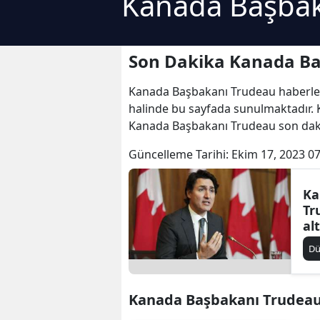
Kanada Başbak
Son Dakika Kanada Ba
Kanada Başbakanı Trudeau haberleri 
halinde bu sayfada sunulmaktadır. 
Kanada Başbakanı Trudeau son dakik
Güncelleme Tarihi:
Ekim 17, 2023 07
Ka
Tr
al
in
D
ça
Kanada Başbakanı Trudeau İ