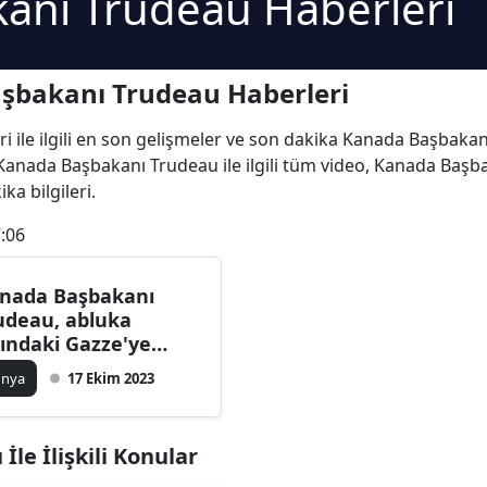
anı Trudeau Haberleri
şbakanı Trudeau Haberleri
ile ilgili en son gelişmeler ve son dakika Kanada Başbakanı 
Kanada Başbakanı Trudeau ile ilgili tüm video, Kanada Başba
a bilgileri.
:06
nada Başbakanı
udeau, abluka
tındaki Gazze'ye
sani koridor açılması
ünya
17 Ekim 2023
ğrısı yaptı
le İlişkili Konular