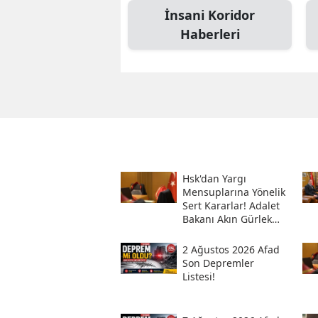
İnsani Koridor
Haberleri
Hsk'dan Yargı
Mensuplarına Yönelik
Sert Kararlar! Adalet
Bakanı Akın Gürlek
Sosyal Medya
Hesabından Açıkladı
2 Ağustos 2026 Afad
Son Depremler
Listesi!