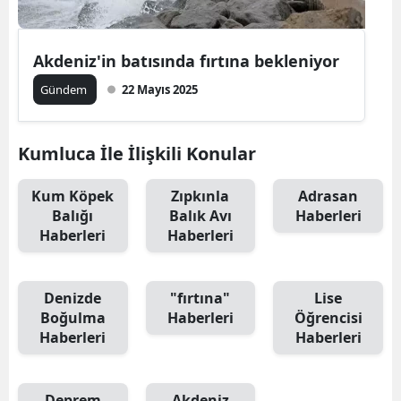
Akdeniz'in batısında fırtına bekleniyor
Gündem
22 Mayıs 2025
Kumluca İle İlişkili Konular
Kum Köpek
Zıpkınla
Adrasan
Balığı
Balık Avı
Haberleri
Haberleri
Haberleri
Denizde
"fırtına"
Lise
Boğulma
Haberleri
Öğrencisi
Haberleri
Haberleri
Deprem
Akdeniz