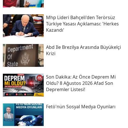
Mhp Lideri Bahçeli'den Terörsüz
Türkiye Yasası Açıklaması: 'herkes
Kazandı'
Abd Ile Brezilya Arasında Büyükelçi
Krizi
Son Daki̇ka: Az Önce Deprem Mi
Oldu? 8 Ağustos 2026 Afad Son
Depremler Listesi!
Fetö'nün Sosyal Medya Oyunları