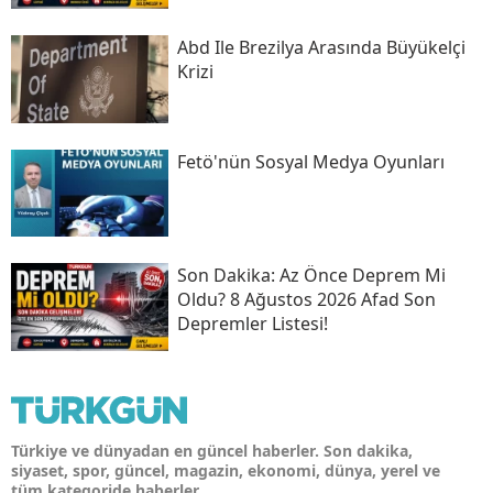
Abd Ile Brezilya Arasında Büyükelçi
Krizi
Fetö'nün Sosyal Medya Oyunları
Son Daki̇ka: Az Önce Deprem Mi
Oldu? 8 Ağustos 2026 Afad Son
Depremler Listesi!
Türkiye ve dünyadan en güncel haberler. Son dakika,
siyaset, spor, güncel, magazin, ekonomi, dünya, yerel ve
tüm kategoride haberler.