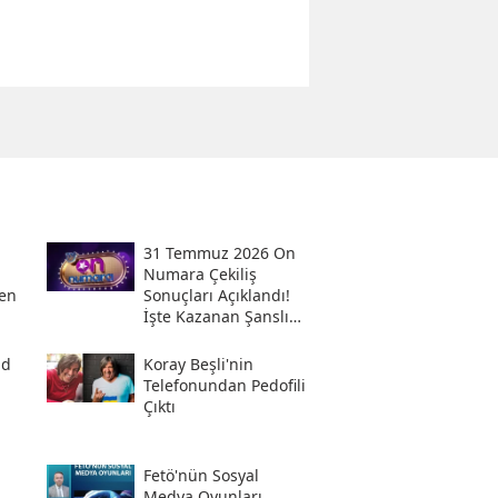
31 Temmuz 2026 On
Numara Çekiliş
en
Sonuçları Açıklandı!
İşte Kazanan Şanslı
Numaralar Ve
Sorgulama Ekranı
ad
Koray Beşli'nin
Telefonundan Pedofili
Çıktı
Fetö'nün Sosyal
i
Medya Oyunları