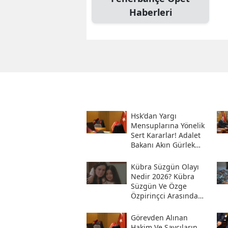
Haberleri
Hsk'dan Yargı
Mensuplarına Yönelik
Sert Kararlar! Adalet
Bakanı Akın Gürlek
Sosyal Medya
Hesabından Açıkladı
Kübra Süzgün Olayı
Nedir 2026? Kübra
Süzgün Ve Özge
Özpirinçci Arasında
Ne Oldu?
Görevden Alınan
Hakim Ve Savcıların