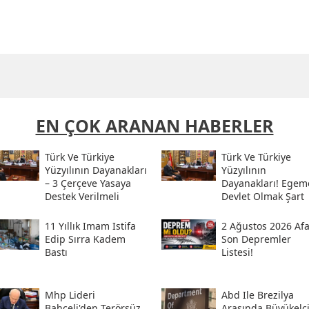
EN ÇOK ARANAN HABERLER
Türk Ve Türkiye
Türk Ve Türkiye
Yüzyılının Dayanakları
Yüzyılının
– 3 Çerçeve Yasaya
Dayanakları! Egem
Destek Verilmeli
Devlet Olmak Şart
11 Yıllık Imam Istifa
2 Ağustos 2026 Af
Edip Sırra Kadem
Son Depremler
Bastı
Listesi!
Mhp Lideri
Abd Ile Brezilya
Bahçeli'den Terörsüz
Arasında Büyükelç