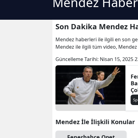
Mendez Haberl
Son Dakika Mendez Ha
Mendez haberleri ile ilgili en son g
Mendez ile ilgili tüm video, Mendez
Güncelleme Tarihi:
Nisan 15, 2025 2
Fe
Ba
Ço
sa
Sp
Mendez İle İlişkili Konular
Fenerbahçe Opet