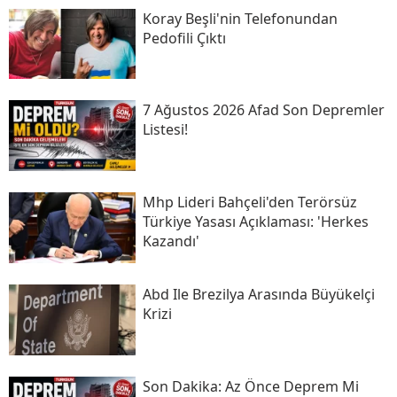
Koray Beşli'nin Telefonundan
Pedofili Çıktı
7 Ağustos 2026 Afad Son Depremler
Listesi!
Mhp Lideri Bahçeli'den Terörsüz
Türkiye Yasası Açıklaması: 'herkes
Kazandı'
Abd Ile Brezilya Arasında Büyükelçi
Krizi
Son Daki̇ka: Az Önce Deprem Mi