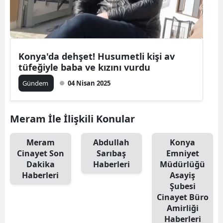
Konya'da dehşet! Husumetli kişi av
tüfeğiyle baba ve kızını vurdu
Gündem
04 Nisan 2025
Meram İle İlişkili Konular
Meram
Abdullah
Konya
Cinayet Son
Sarıbaş
Emniyet
Dakika
Haberleri
Müdürlüğü
Haberleri
Asayiş
Şubesi
Cinayet Büro
Amirliği
Haberleri