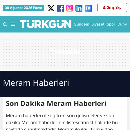
Giriş Yap
09 Ağustos 2026 Pazar
Gündem
Siyaset
Spor
Dünya
Meram Haberleri
Son Dakika Meram Haberleri
Meram haberleri ile ilgili en son gelişmeler ve son
dakika Meram haberlerinin listesi fihrist halinde bu
sayfada sunulmaktadır. Meram ile ilgili tüm video,