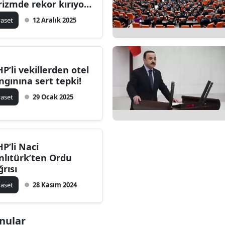
rizmde rekor kırıyor,
ni hedeflere
yaset
12 Aralık 2025
rarlılıkla yürüyoruz
P’li vekillerden otel
ngınına sert tepki!
yaset
29 Ocak 2025
P’li Naci
nlıtürk’ten Ordu
ğrısı
yaset
28 Kasım 2024
onular