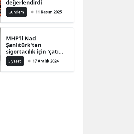
değerlendirdi
Gündem
11 Kasım 2025
MHP'li Naci
Şanlıtürk'ten
sigortacılık için 'çatı
yasa' çağrısı
Siyaset
17 Aralık 2024