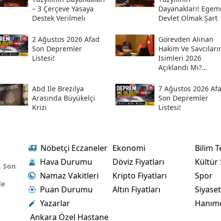
– 3 Çerçeve Yasaya
Dayanakları! Egem
Destek Verilmeli
Devlet Olmak Şart
2 Ağustos 2026 Afad
Görevden Alınan
Son Depremler
Hakim Ve Savcıları
Listesi!
Isimleri 2026
Açıklandı Mı?
Meslekten Ihraç
Edilen Hakim Ve
Abd Ile Brezilya
7 Ağustos 2026 Af
Savcılar Isim Listes
Arasında Büyükelçi
Son Depremler
Krizi
Listesi!
Nöbetçi Eczaneler
Ekonomi
Bilim T
Hava Durumu
Döviz Fiyatları
Kültür
. Son
Namaz Vakitleri
Kripto Fiyatları
Spor
de
Puan Durumu
Altın Fiyatları
Siyase
Yazarlar
Hanım
Ankara Özel Hastane