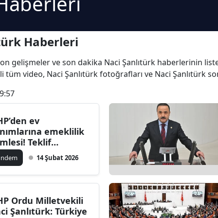
Haberleri
türk Haberleri
n son gelişmeler ve son dakika Naci Şanlıtürk haberlerinin list
ili tüm video, Naci Şanlıtürk fotoğrafları ve Naci Şanlıtürk so
9:57
P’den ev
nımlarına emeklilik
mlesi! Teklif
MM'de
ündem
14 Şubat 2026
P Ordu Milletvekili
ci Şanlıtürk: Türkiye