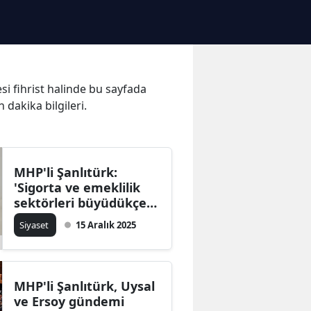
esi fihrist halinde bu sayfada
n dakika bilgileri.
MHP'li Şanlıtürk:
'Sigorta ve emeklilik
sektörleri büyüdükçe
devletin afet yükü
Siyaset
15 Aralık 2025
azalacak'
MHP'li Şanlıtürk, Uysal
ve Ersoy gündemi