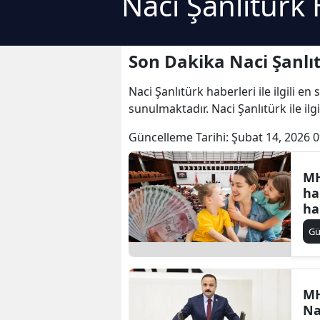
Naci Şanlıtürk 
Son Dakika Naci Şanlı
Naci Şanlıtürk haberleri ile ilgili e
sunulmaktadır. Naci Şanlıtürk ile ilg
Güncelleme Tarihi:
Şubat 14, 2026 0
MH
ha
ha
TB
G
MH
Na