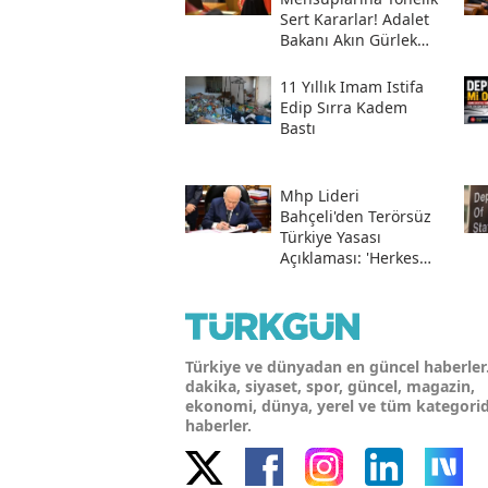
Sert Kararlar! Adalet
Bakanı Akın Gürlek
Sosyal Medya
Hesabından Açıkladı
11 Yıllık Imam Istifa
Edip Sırra Kadem
Bastı
Mhp Lideri
Bahçeli'den Terörsüz
Türkiye Yasası
Açıklaması: 'herkes
Kazandı'
Türkiye ve dünyadan en güncel haberler
dakika, siyaset, spor, güncel, magazin,
ekonomi, dünya, yerel ve tüm kategori
haberler.