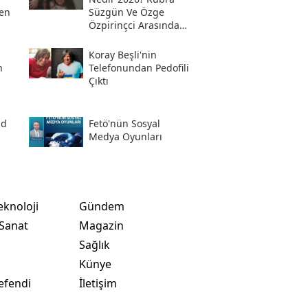
en
Süzgün Ve Özge
Özpirinçci Arasında
Ne Oldu?
Koray Beşli'nin
n
Telefonundan Pedofili
Çıktı
ad
Fetö'nün Sosyal
i
Medya Oyunları
eknoloji
Gündem
 Sanat
Magazin
Sağlık
t
Künye
efendi
İletişim