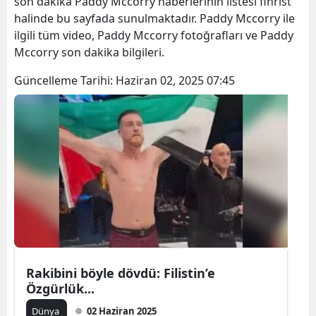
son dakika Paddy Mccorry haberlerinin listesi fihrist
halinde bu sayfada sunulmaktadır. Paddy Mccorry ile
ilgili tüm video, Paddy Mccorry fotoğrafları ve Paddy
Mccorry son dakika bilgileri.
Güncelleme Tarihi:
Haziran 02, 2025 07:45
Rakibini böyle dövdü: Filistin’e
Özgürlük...
Dünya
02 Haziran 2025