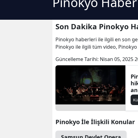
Pinokyo Haberl
Son Dakika Pinokyo Ha
Pinokyo haberleri ile ilgili en son 
Pinokyo ile ilgili tüm video, Pinokyo
Güncelleme Tarihi:
Nisan 05, 2025 2
Pi
hi
an
ko
Kü
Pinokyo İle İlişkili Konular
Samsun Devlet Opera