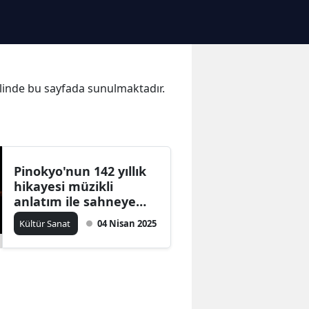
halinde bu sayfada sunulmaktadır.
Pinokyo'nun 142 yıllık
hikayesi müzikli
anlatım ile sahneye
taşınacak
Kültür Sanat
04 Nisan 2025