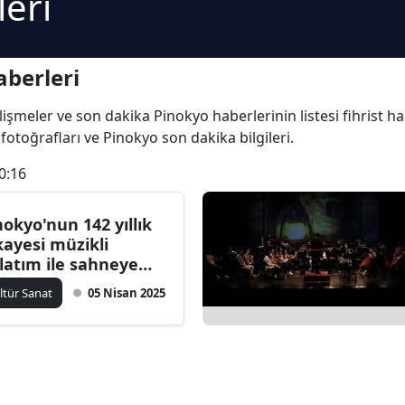
eri
berleri
gelişmeler ve son dakika Pinokyo haberlerinin listesi fihrist 
 fotoğrafları ve Pinokyo son dakika bilgileri.
0:16
nokyo'nun 142 yıllık
kayesi müzikli
latım ile sahneye
nuldu
ltür Sanat
05 Nisan 2025