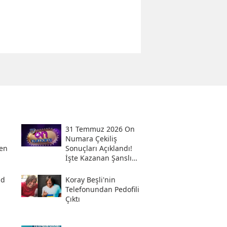
31 Temmuz 2026 On
Numara Çekiliş
en
Sonuçları Açıklandı!
İşte Kazanan Şanslı
Numaralar Ve
Sorgulama Ekranı
ad
Koray Beşli'nin
Telefonundan Pedofili
Çıktı