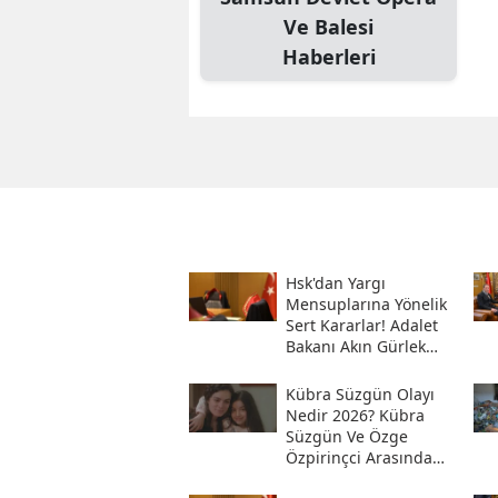
Ve Balesi
Haberleri
Hsk'dan Yargı
Mensuplarına Yönelik
Sert Kararlar! Adalet
Bakanı Akın Gürlek
Sosyal Medya
Hesabından Açıkladı
Kübra Süzgün Olayı
Nedir 2026? Kübra
Süzgün Ve Özge
Özpirinçci Arasında
Ne Oldu?