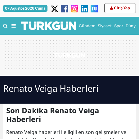
Giriş Yap
07 Ağustos 2026 Cuma
Gündem
Siyaset
Spor
Dünya
Renato Veiga Haberleri
Son Dakika Renato Veiga
Haberleri
Renato Veiga haberleri ile ilgili en son gelişmeler ve