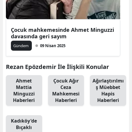
Çocuk mahkemesinde Ahmet Minguzzi
davasında geri sayım
Gündem
09 Nisan 2025
Rezan Epözdemir İle İlişkili Konular
Ahmet
Çocuk Ağır
Ağırlaştırılmı
Mattia
Ceza
ş Müebbet
Minguzzi
Mahkemesi
Hapis
Haberleri
Haberleri
Haberleri
Kadıköy'de
Bıçaklı