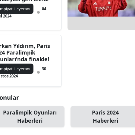
impiyat Heyecanı
04
ül 2024
rkan Yıldırım, Paris
24 Paralimpik
unları'nda finalde!
impiyat Heyecanı
30
stos 2024
Konular
Paralimpik Oyunları
Paris 2024
Haberleri
Haberleri