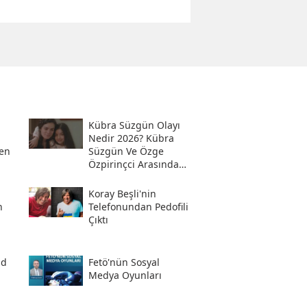
Kübra Süzgün Olayı
Nedir 2026? Kübra
en
Süzgün Ve Özge
Özpirinçci Arasında
Ne Oldu?
Koray Beşli'nin
n
Telefonundan Pedofili
Çıktı
ad
Fetö'nün Sosyal
i
Medya Oyunları