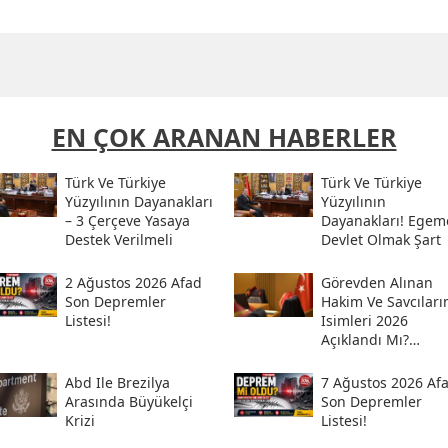
EN ÇOK ARANAN HABERLER
Türk Ve Türkiye
Türk Ve Türkiye
Yüzyılının Dayanakları
Yüzyılının
– 3 Çerçeve Yasaya
Dayanakları! Egem
Destek Verilmeli
Devlet Olmak Şart
2 Ağustos 2026 Afad
Görevden Alınan
Son Depremler
Hakim Ve Savcıları
Listesi!
Isimleri 2026
Açıklandı Mı?
Meslekten Ihraç
Edilen Hakim Ve
Abd Ile Brezilya
7 Ağustos 2026 Af
Savcılar Isim Listes
Arasında Büyükelçi
Son Depremler
Krizi
Listesi!