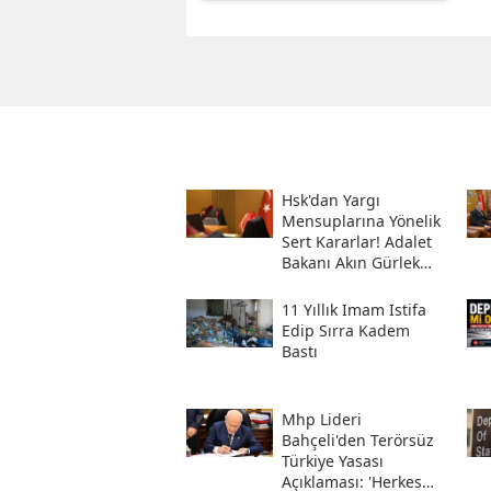
Hsk'dan Yargı
Mensuplarına Yönelik
Sert Kararlar! Adalet
Bakanı Akın Gürlek
Sosyal Medya
Hesabından Açıkladı
11 Yıllık Imam Istifa
Edip Sırra Kadem
Bastı
Mhp Lideri
Bahçeli'den Terörsüz
Türkiye Yasası
Açıklaması: 'herkes