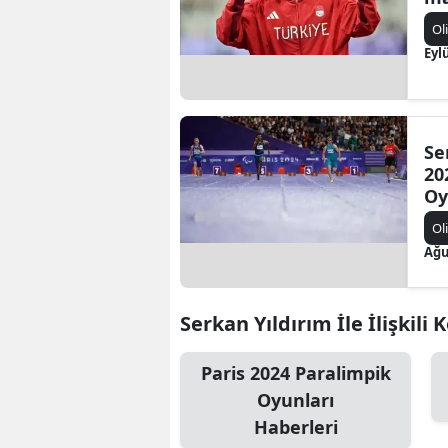
Ol
Eyl
Se
20
Oy
Ol
Ağu
Serkan Yıldırım İle İlişkili 
Paris 2024 Paralimpik
Oyunları
Haberleri