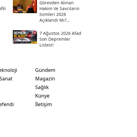
Görevden Alınan
ili
Hakim Ve Savcıların
Isimleri 2026
Açıklandı Mı?
Meslekten Ihraç
Edilen Hakim Ve
7 Ağustos 2026 Afad
Savcılar Isim Listesi
Son Depremler
Listesi!
eknoloji
Gündem
 Sanat
Magazin
Sağlık
t
Künye
efendi
İletişim