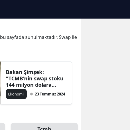
de bu sayfada sunulmaktadır. Swap ile
Bakan Şimşek:
"TCMB'nin swap stoku
144 milyon dolara
geriledi"
Ekonomi
23 Temmuz 2024
Tcmb