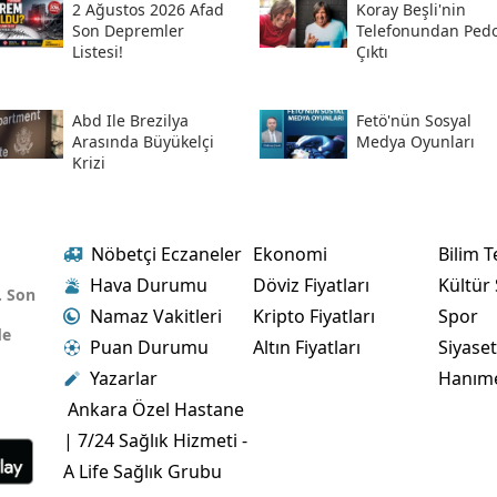
2 Ağustos 2026 Afad
Koray Beşli'nin
Son Depremler
Telefonundan Pedof
Listesi!
Çıktı
Abd Ile Brezilya
Fetö'nün Sosyal
Arasında Büyükelçi
Medya Oyunları
Krizi
Nöbetçi Eczaneler
Ekonomi
Bilim T
Hava Durumu
Döviz Fiyatları
Kültür
. Son
Namaz Vakitleri
Kripto Fiyatları
Spor
de
Puan Durumu
Altın Fiyatları
Siyase
Yazarlar
Hanım
Ankara Özel Hastane
| 7/24 Sağlık Hizmeti -
A Life Sağlık Grubu