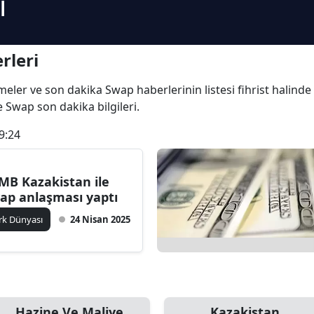
i
rleri
işmeler ve son dakika Swap haberlerinin listesi fihrist halin
ve Swap son dakika bilgileri.
9:24
MB Kazakistan ile
ap anlaşması yaptı
rk Dünyası
24 Nisan 2025
Hazine Ve Maliye
Kazakistan