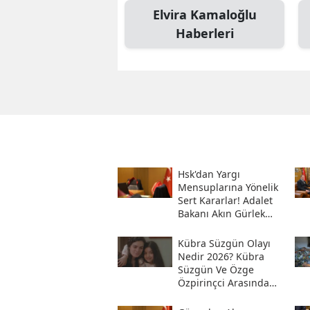
Elvira Kamaloğlu
Haberleri
Hsk'dan Yargı
Mensuplarına Yönelik
Sert Kararlar! Adalet
Bakanı Akın Gürlek
Sosyal Medya
Hesabından Açıkladı
Kübra Süzgün Olayı
Nedir 2026? Kübra
Süzgün Ve Özge
Özpirinçci Arasında
Ne Oldu?