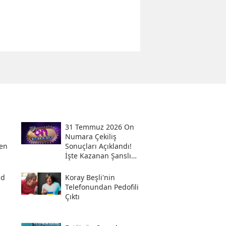
31 Temmuz 2026 On
Numara Çekiliş
en
Sonuçları Açıklandı!
İşte Kazanan Şanslı
Numaralar Ve
Sorgulama Ekranı
ad
Koray Beşli'nin
Telefonundan Pedofili
Çıktı