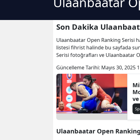
Ulaanbaatar Op
Son Dakika Ulaanbaata
Ulaanbaatar Open Ranking Serisi hab
listesi fihrist halinde bu sayfada 
Serisi fotoğrafları ve Ulaanbaatar O
Güncelleme Tarihi:
Mayıs 30, 2025 1
Mi
Mo
ve
Sp
Ulaanbaatar Open Ranking Se