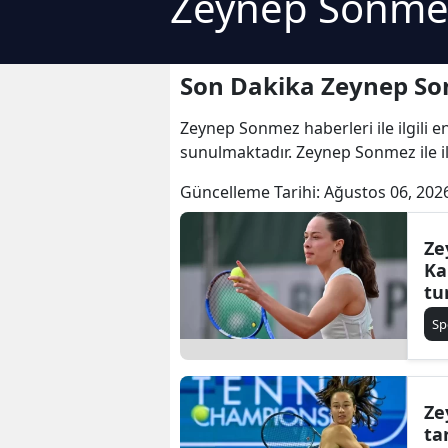
Zeynep Sonmez
Son Dakika Zeynep So
Zeynep Sonmez haberleri ile ilgili 
sunulmaktadır. Zeynep Sonmez ile i
Güncelleme Tarihi:
Ağustos 06, 202
Ze
Ka
tu
Sp
Ze
ta