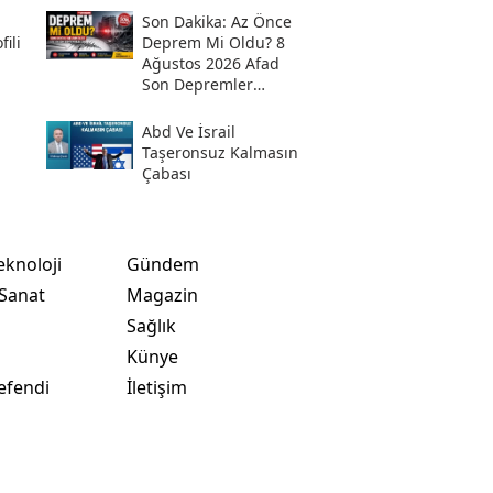
Son Daki̇ka: Az Önce
ili
Deprem Mi Oldu? 8
Ağustos 2026 Afad
Son Depremler
Listesi!
Abd Ve İsrail
Taşeronsuz Kalmasın
Çabası
eknoloji
Gündem
 Sanat
Magazin
Sağlık
t
Künye
efendi
İletişim