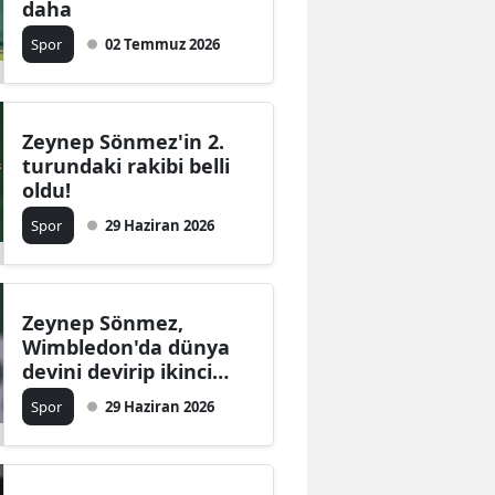
daha
Spor
02 Temmuz 2026
Zeynep Sönmez'in 2.
turundaki rakibi belli
oldu!
Spor
29 Haziran 2026
Zeynep Sönmez,
Wimbledon'da dünya
devini devirip ikinci
tura çıktı
Spor
29 Haziran 2026