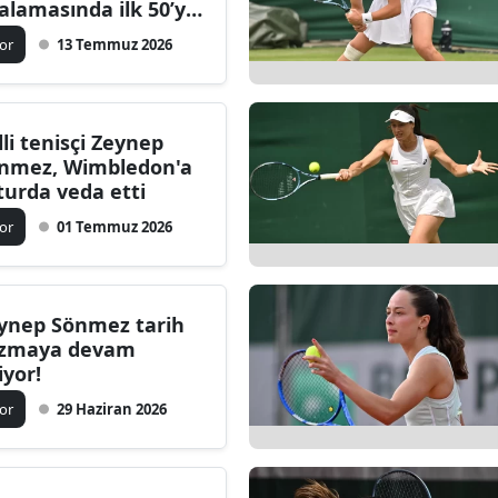
ralamasında ilk 50’ye
ren ilk türk tenisçi!
or
13 Temmuz 2026
lli tenisçi Zeynep
nmez, Wimbledon'a
 turda veda etti
or
01 Temmuz 2026
ynep Sönmez tarih
zmaya devam
iyor!
or
29 Haziran 2026