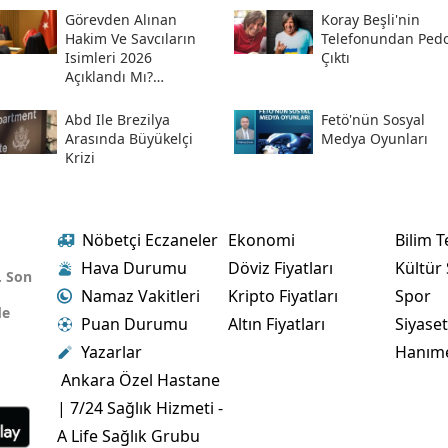
Görevden Alınan
Koray Beşli'nin
Hakim Ve Savcıların
Telefonundan Pedof
Isimleri 2026
Çıktı
Açıklandı Mı?
Meslekten Ihraç
Edilen Hakim Ve
Abd Ile Brezilya
Fetö'nün Sosyal
Savcılar Isim Listesi
Arasında Büyükelçi
Medya Oyunları
Krizi
Nöbetçi Eczaneler
Ekonomi
Bilim T
Hava Durumu
Döviz Fiyatları
Kültür
. Son
Namaz Vakitleri
Kripto Fiyatları
Spor
de
Puan Durumu
Altın Fiyatları
Siyase
Yazarlar
Hanım
Ankara Özel Hastane
| 7/24 Sağlık Hizmeti -
A Life Sağlık Grubu