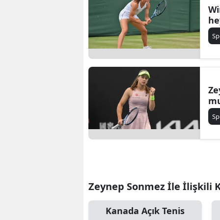
Wi
he
Sp
Ze
mu
Sp
Zeynep Sonmez İle İlişkili 
Kanada Açık Tenis