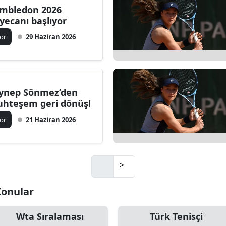
mbledon 2026
yecanı başlıyor
or
29 Haziran 2026
ynep Sönmez’den
hteşem geri dönüş!
or
21 Haziran 2026
>
Konular
Wta Sıralaması
Türk Tenisçi