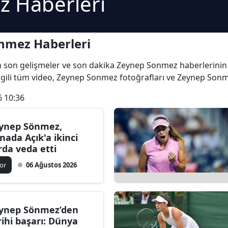
 Haberleri
nmez Haberleri
en son gelişmeler ve son dakika Zeynep Sonmez haberlerinin l
lgili tüm video, Zeynep Sonmez fotoğrafları ve Zeynep Sonme
6 10:36
ynep Sönmez,
nada Açık'a ikinci
rda veda etti
or
06 Ağustos 2026
ynep Sönmez’den
rihi başarı: Dünya