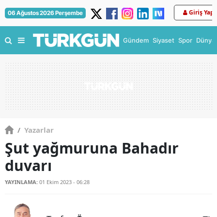
Giriş Yap
06 Ağustos 2026 Perşembe
Gündem
Siyaset
Spor
Dünya
/
Yazarlar
Şut yağmuruna Bahadır
duvarı
YAYINLAMA:
01 Ekim 2023 - 06:28