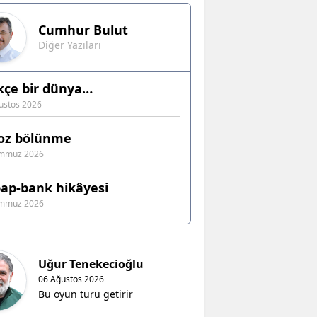
Cumhur
Bulut
Diğer Yazıları
kçe bir dünya…
ustos 2026
oz bölünme
emmuz 2026
ap-bank hikâyesi
emmuz 2026
Uğur Tenekecioğlu
06 Ağustos 2026
Bu oyun turu getirir