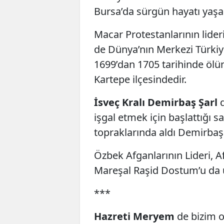
Bursa’da sürgün hayatı yaşa
Macar Protestanlarının lider
de Dünya’nın Merkezi Türkiy
1699’dan 1705 tarihinde ölü
Kartepe ilçesindedir.
İsveç Kralı Demirbaş Şarl
d
işgal etmek için başlattığı s
topraklarında aldı Demirbaş 
Özbek Afganlarının Lideri, A
Mareşal Raşid Dostum’u da
***
Hazreti Meryem
de bizim o