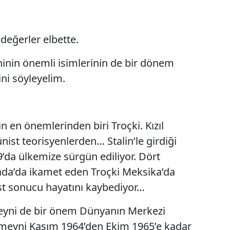
değerler elbette.
inin önemli isimlerinin de bir dönem
ini söyleyelim.
n en önemlerinden biri Troçki. Kızıl
st teorisyenlerden… Stalin’le girdiği
da ülkemize sürgün ediliyor. Dört
ada’da ikamet eden Troçki Meksika’da
st sonucu hayatını kaybediyor…
meyni de bir önem Dünyanın Merkezi
meyni Kasım 1964’den Ekim 1965’e kadar