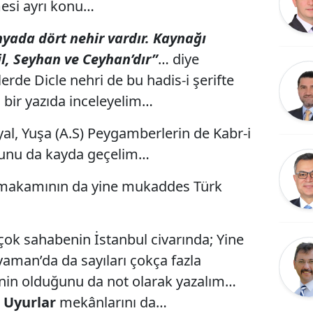
mesi ayrı konu…
yada dört nehir vardır. Kaynağı
il, Seyhan ve Ceyhan’dır”
… diye
erde Dicle nehri de bu hadis-i şerifte
bir yazıda inceleyelim…
yal, Yuşa (A.S) Peygamberlerin de Kabr-i
uğunu da kayda geçelim…
S.) makamının da yine mukaddes Türk
birçok sahabenin İstanbul civarında; Yine
ıyaman’da da sayıları çokça fazla
nin olduğunu da not olarak yazalım…
 Uyurlar
mekânlarını da…