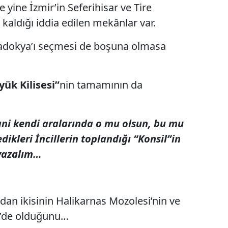
 yine İzmir’in Seferihisar ve Tire
 kaldığı iddia edilen mekânlar var.
apadokya’ı seçmesi de boşuna olmasa
yük Kilisesi”
nin tamamının da
yani kendi aralarında o mu olsun, bu mu
ikleri İncillerin toplandığı “Konsil”in
 yazalım…
dan ikisinin Halikarnas Mozolesi’nin ve
ye’de olduğunu…