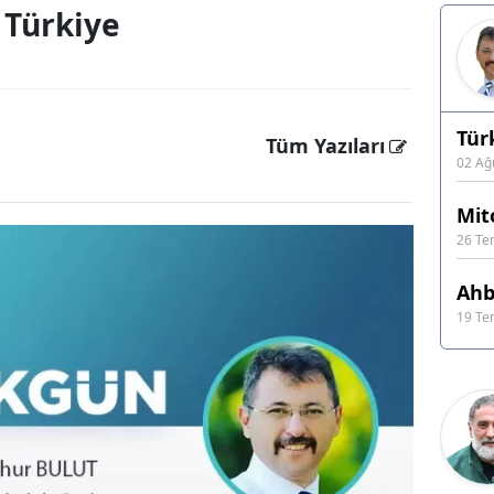
 Türkiye
Tür
Tüm Yazıları
02 Ağ
Mit
26 T
Ahb
19 T