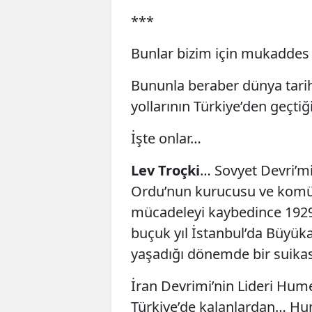
***
Bunlar bizim için mukaddes 
Bununla beraber dünya tarih
yollarının Türkiye’den geçtiğ
İşte onlar…
Lev Troçki
… Sovyet Devri’mi
Ordu’nun kurucusu ve komüni
mücadeleyi kaybedince 1929’
buçuk yıl İstanbul’da Büyük
yaşadığı dönemde bir suika
İran Devrimi’nin Lideri Hu
Türkiye’de kalanlardan… Hu