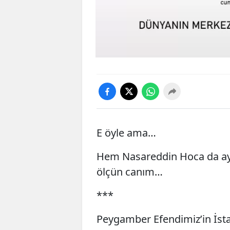
E öyle ama…
Hem Nasareddin Hoca da ay
ölçün canım…
***
Peygamber Efendimiz’in İstan