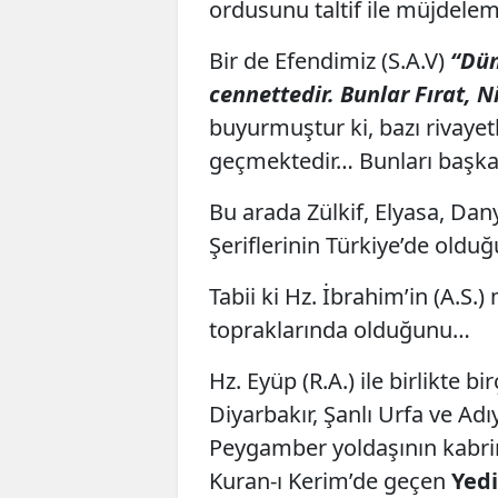
ordusunu taltif ile müjdele
Bir de Efendimiz (S.A.V)
“Dün
cennettedir. Bunlar Fırat, N
buyurmuştur ki, bazı rivayetl
geçmektedir… Bunları başka 
Bu arada Zülkif, Elyasa, Dan
Şeriflerinin Türkiye’de old
Tabii ki Hz. İbrahim’in (A.
topraklarında olduğunu…
Hz. Eyüp (R.A.) ile birlikte 
Diyarbakır, Şanlı Urfa ve Ad
Peygamber yoldaşının kabri
Kuran-ı Kerim’de geçen
Yedi