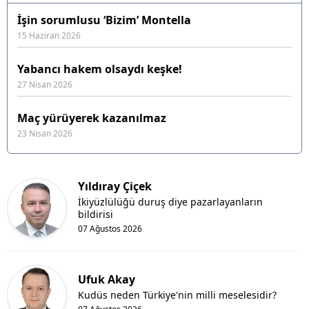
İşin sorumlusu ‘Bizim’ Montella
15 Haziran 2026
Yabancı hakem olsaydı keşke!
27 Nisan 2026
Maç yürüyerek kazanılmaz
23 Nisan 2026
Yıldıray Çiçek
İkiyüzlülüğü duruş diye pazarlayanların
bildirisi
07 Ağustos 2026
Ufuk Akay
Kudüs neden Türkiye'nin milli meselesidir?