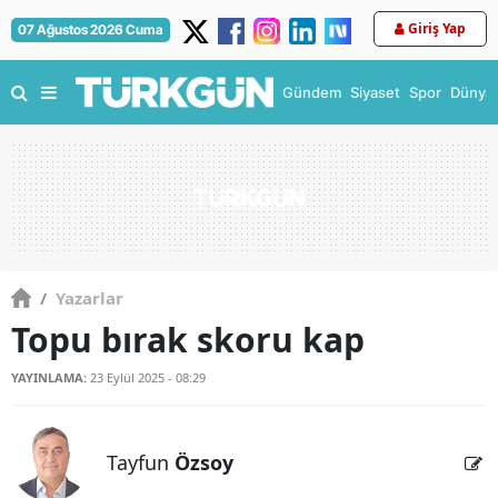
Giriş Yap
07 Ağustos 2026 Cuma
Gündem
Siyaset
Spor
Dünya
/
Yazarlar
Topu bırak skoru kap
YAYINLAMA:
23 Eylül 2025 - 08:29
Tayfun
Özsoy