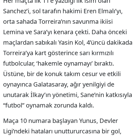
Her maçta ilk 11’e yazdığı ilk isim olan
Sanchez’i, sol tarafın hakimi Eren Elmalı’yı,
orta sahada Torreira’nın savunma ikiisi
Lemina ve Sara’yı kenara çekti. Daha önceki
maçlardan sabıkalı Yasin Kol, 4’üncü dakikada
Torreira’ya kart gösterince sarı kırmızılı
futbolcular, ‘hakemle oynamayı’ bıraktı.
Üstüne, bir de konuk takım cesur ve etkili
oynayınca Galatasaray, ağır yenilgiyi de
unutarak İlkay’ın yönetimi, Sane’nin katkısıyla
“futbol” oynamak zorunda kaldı.
Maça 10 numara başlayan Yunus, Devler
Ligi’ndeki hataları unuttururcasına bir gol,