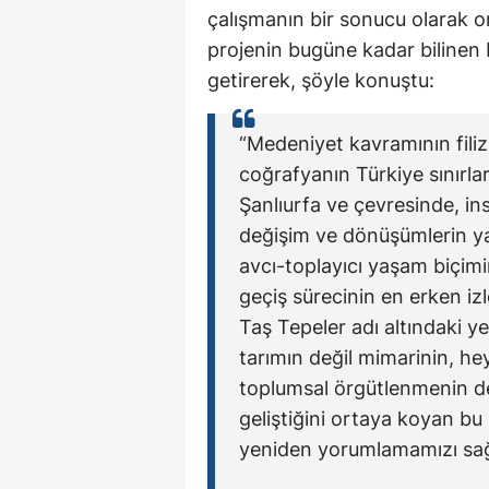
çalışmanın bir sonucu olarak or
projenin bugüne kadar bilinen bi
getirerek, şöyle konuştu:
“Medeniyet kavramının filizl
coğrafyanın Türkiye sınırlar
Şanlıurfa ve çevresinde, in
değişim ve dönüşümlerin yaş
avcı-toplayıcı yaşam biçim
geçiş sürecinin en erken izl
Taş Tepeler adı altındaki ye
tarımın değil mimarinin, hey
toplumsal örgütlenmenin de
geliştiğini ortaya koyan bu 
yeniden yorumlamamızı sağ