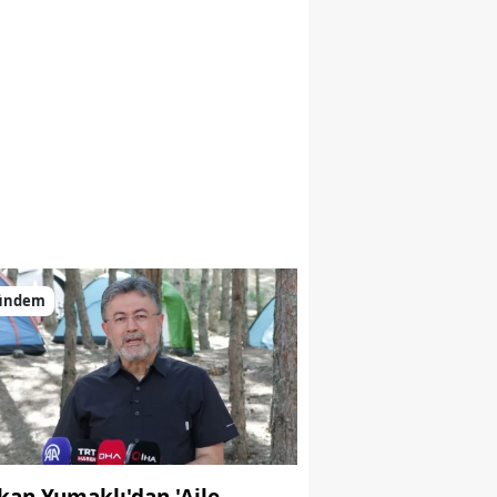
ündem
kan Yumaklı'dan 'Aile