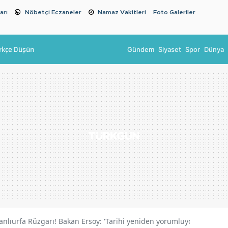
arı
Nöbetçi Eczaneler
Namaz Vakitleri
Foto Galeriler
rkçe Düşün
Gündem
Siyaset
Spor
Dünya
Şanlıurfa Rüzgarı! Bakan Ersoy: 'Tarihi yeniden yorumluyoruz'