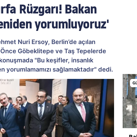
urfa Rüzgarı! Bakan
yeniden yorumluyoruz'
hmet Nuri Ersoy, Berlin’de açılan
l Önce Göbeklitepe ve Taş Tepelerde
konuşmada "Bu keşifler, insanlık
den yorumlamamızı sağlamaktadır" dedi.
G
Ba