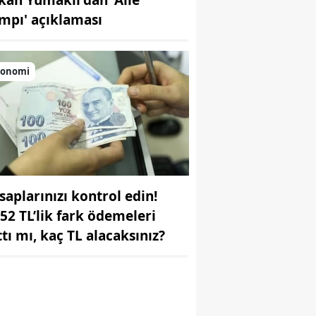
mpı' açıklaması
konomi
r
saplarınızı kontrol edin!
552 TL’lik fark ödemeleri
ttı mı, kaç TL alacaksınız?