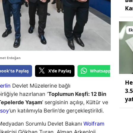
Ka
E
met Erdoğan
book'ta Paylaş
X'de Paylaş
Whatsapp'tan Gönde
He
erlin
Devlet Müzelerine bağlı
3.
liğiyle hazırlanan ‘
Toplumun Keşfi: 12 Bin
ya
 Tepelerde Yaşam
’ sergisinin açılışı, Kültür ve
rsoy
’un katılımıyla Berlin’de gerçekleştirildi.
 Medyadan Sorumlu Devlet Bakanı
Wolfram
yükelçisi Gökhan Turan, Alman Arkeoloji