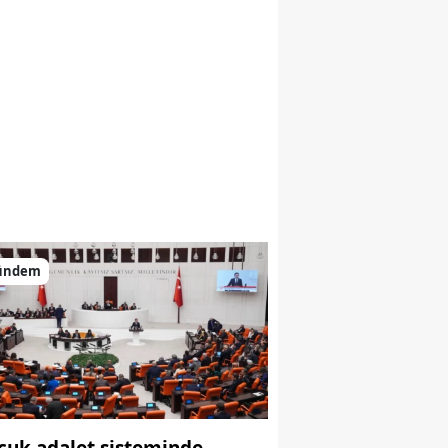
ündem
cuk adalet sisteminde