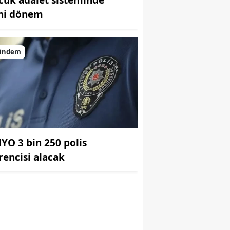
ni dönem
ündem
r
YO 3 bin 250 polis
rencisi alacak