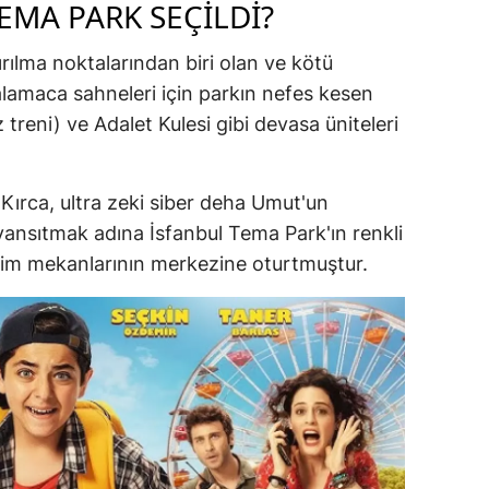
EMA PARK SEÇILDI?
ırılma noktalarından biri olan ve kötü
amaca sahneleri için parkın nefes kesen
treni) ve Adalet Kulesi gibi devasa üniteleri
ırca, ultra zeki siber deha Umut'un
 yansıtmak adına İsfanbul Tema Park'ın renkli
im mekanlarının merkezine oturtmuştur.