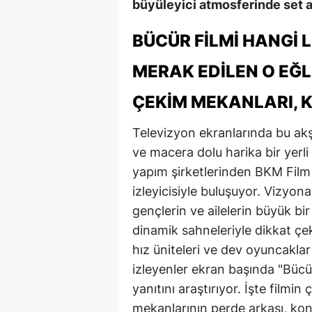
büyüleyici atmosferinde set a
BÜCÜR FİLMİ HANGİ 
MERAK EDILEN O EĞL
ÇEKIM MEKANLARI, 
Televizyon ekranlarında bu akş
ve macera dolu harika bir yerl
yapım şirketlerinden BKM Film 
izleyicisiyle buluşuyor. Vizyon
gençlerin ve ailelerin büyük bir
dinamik sahneleriyle dikkat çeki
hız üniteleri ve dev oyuncakla
izleyenler ekran başında "Bücü
yanıtını araştırıyor. İşte filmi
mekanlarının perde arkası, ko