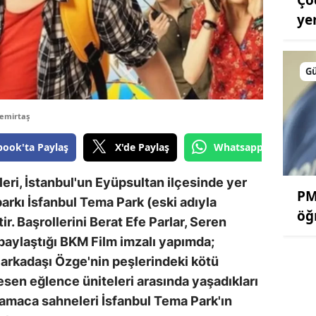
ye
G
Demirtaş
book'ta Paylaş
X'de Paylaş
Whatsapp'tan Gönde
eri, İstanbul'un Eyüpsultan ilçesinde yer
PM
parkı İsfanbul Tema Park (eski adıyla
öğ
r. Başrollerini Berat Efe Parlar, Seren
paylaştığı BKM Film imzalı yapımda;
 arkadaşı Özge'nin peşlerindeki kötü
sen eğlence üniteleri arasında yaşadıkları
amaca sahneleri İsfanbul Tema Park'ın