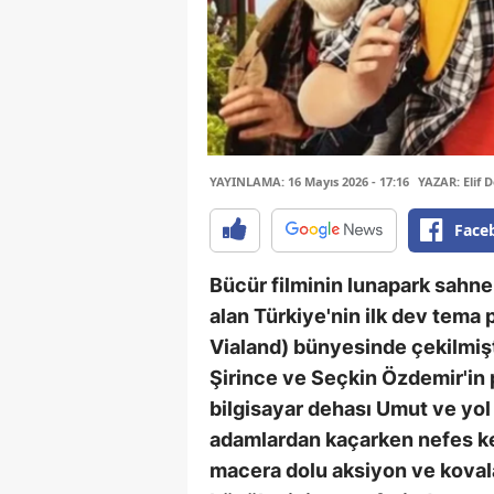
YAYINLAMA: 16 Mayıs 2026 - 17:16
YAZAR: Elif 
Face
Bücür filminin lunapark sahnel
alan Türkiye'nin ilk dev tema 
Vialand) bünyesinde çekilmişti
Şirince ve Seçkin Özdemir'in 
bilgisayar dehası Umut ve yol
adamlardan kaçarken nefes ke
macera dolu aksiyon ve koval