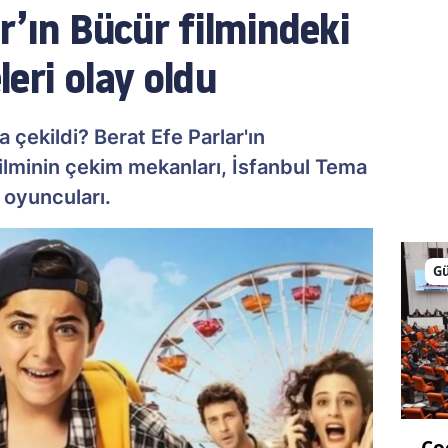
r’ın Bücür filmindeki
eri olay oldu
 çekildi? Berat Efe Parlar'ın
lminin çekim mekanları, İsfanbul Tema
 oyuncuları.
G
Ço