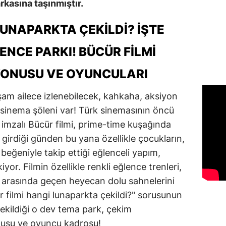
rkasına taşınmıştır.
LUNAPARKTA ÇEKİLDİ? İŞTE
ENCE PARKI! BÜCÜR FILMI
KONUSU VE OYUNCULARI
am ailece izlenebilecek, kahkaha, aksiyon
i sinema şöleni var! Türk sinemasının öncü
imzalı Bücür filmi, prime-time kuşağında
a girdiği günden bu yana özellikle çocukların,
 beğeniyle takip ettiği eğlenceli yapım,
yor. Filmin özellikle renkli eğlence trenleri,
r arasında geçen heyecan dolu sahnelerini
r filmi hangi lunaparkta çekildi?" sorusunun
n çekildiği o dev tema park, çekim
nusu ve oyuncu kadrosu!