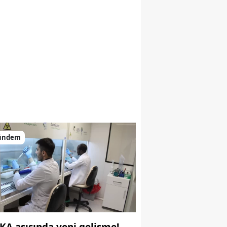
ündem
KA aşısında yeni gelişme!