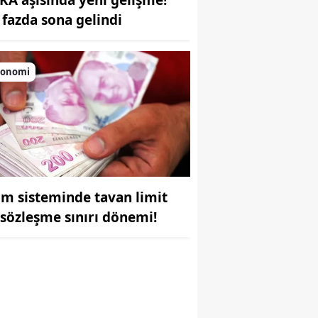
k fazda sona gelindi
konomi
r
im sisteminde tavan limit
 sözleşme sınırı dönemi!