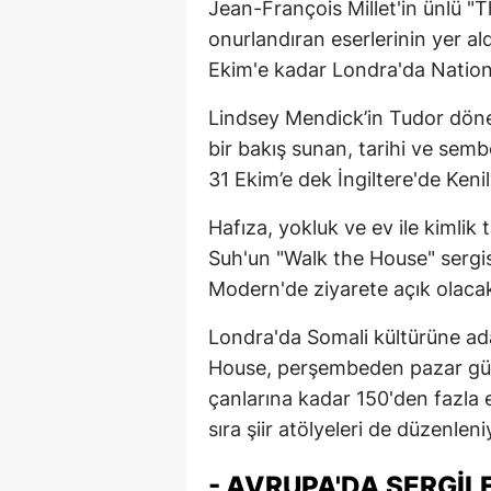
Jean-François Millet'in ünlü "T
onurlandıran eserlerinin yer ald
Ekim'e kadar Londra'da Nationa
Lindsey Mendick’in Tudor dönem
bir bakış sunan, tarihi ve semb
31 Ekim’e dek İngiltere'de Keni
Hafıza, yokluk ve ev ile kimlik 
Suh'un "Walk the House" sergi
Modern'de ziyarete açık olaca
Londra'da Somali kültürüne adan
House, perşembeden pazar gün
çanlarına kadar 150'den fazla e
sıra şiir atölyeleri de düzenleni
- AVRUPA'DA SERGIL