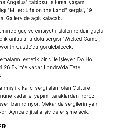
he Angelus" tablosu ile kırsal yaşamı
ığı "Millet: Life on the Land" sergisi, 19
l Gallery'de açık kalacak.
inde güç ve cinsiyet ilişkilerine dair güçlü
olik anlatılarla dolu sergisi "Wicked Game",
lworth Castle'da görülebilecek.
temalarını estetik bir dille işleyen Do Ho
si 26 Ekim'e kadar Londra'da Tate
k.
mış ilk kalıcı sergi alanı olan Culture
üne kadar el yapımı taraklardan horoz
seri barındırıyor. Mekanda sergilerin yanı
yor. Ayrıca dijital arşiv de erişime açık.
ER