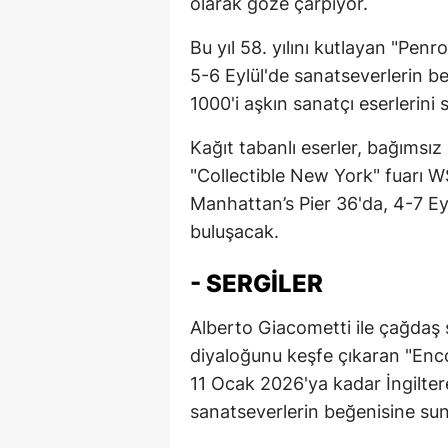
olarak göze çarpıyor.
Bu yıl 58. yılını kutlayan "Pen
5-6 Eylül'de sanatseverlerin b
1000'i aşkın sanatçı eserlerini 
Kağıt tabanlı eserler, bağımsız
"Collectible New York" fuarı W
Manhattan’s Pier 36'da, 4-7 Ey
buluşacak.
- SERGILER
Alberto Giacometti ile çağdaş
diyaloğunu keşfe çıkaran "Enc
11 Ocak 2026'ya kadar İngilte
sanatseverlerin beğenisine su