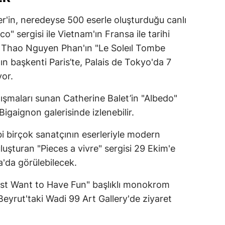
er'in, neredeyse 500 eserle oluşturduğu canlı
" sergisi ile Vietnam'ın Fransa ile tarihi
en Thao Nguyen Phan'ın "Le Soleıl Tombe
ın başkenti Paris’te, Palais de Tokyo'da 7
yor.
alışmaları sunan Catherine Balet’in "Albedo"
Bigaignon galerisinde izlenebilir.
i birçok sanatçının eserleriyle modern
uşturan "Pieces a vivre" sergisi 29 Ekim'e
a'da görülebilecek.
Just Want to Have Fun" başlıklı monokrom
 Beyrut'taki Wadi 99 Art Gallery'de ziyaret