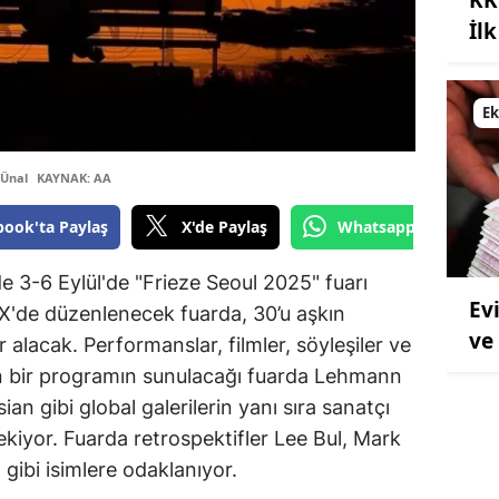
İl
E
Ünal
KAYNAK: AA
book'ta Paylaş
X'de Paylaş
Whatsapp'tan Gönde
e 3-6 Eylül'de "Frieze Seoul 2025" fuarı
Ev
de düzenlenecek fuarda, 30’u aşkın
ve
 alacak. Performanslar, filmler, söyleşiler ve
in bir programın sunulacağı fuarda Lehmann
n gibi global galerilerin yanı sıra sanatçı
çekiyor. Fuarda retrospektifler Lee Bul, Mark
ibi isimlere odaklanıyor.