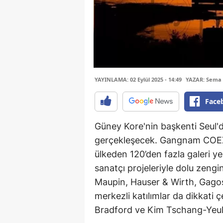
YAYINLAMA: 02 Eylül 2025 - 14:49
YAZAR: Sema 
Face
Güney Kore'nin başkenti Seul'd
gerçekleşecek. Gangnam COEX'
ülkeden 120’den fazla galeri yer
sanatçı projeleriyle dolu zeng
Maupin, Hauser & Wirth, Gagosia
merkezli katılımlar da dikkati 
Bradford ve Kim Tschang-Yeul g