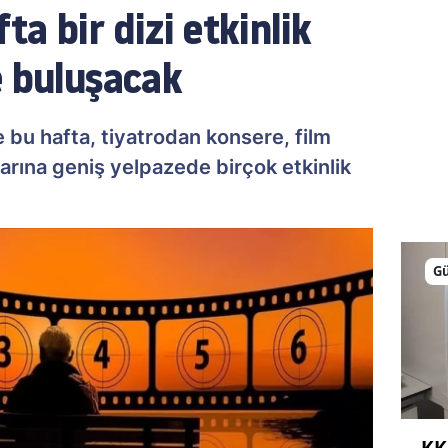
a bir dizi etkinlik
e buluşacak
e bu hafta, tiyatrodan konsere, film
larına geniş yelpazede birçok etkinlik
G
KK