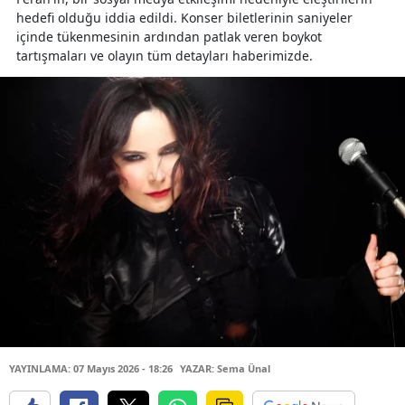
hedefi olduğu iddia edildi. Konser biletlerinin saniyeler
içinde tükenmesinin ardından patlak veren boykot
tartışmaları ve olayın tüm detayları haberimizde.
YAYINLAMA: 07 Mayıs 2026 - 18:26
YAZAR: Sema Ünal