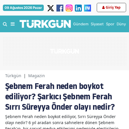
Giriş Yap
09 Ağustos 2026 Pazar
Gündem
Siyaset
Spor
Dünya
Türkgün
|
Magazin
Şebnem Ferah neden boykot
ediliyor? Şarkıcı Şebnem Ferah
Sırrı Süreyya Önder olayı nedir?
Şebnem Ferah neden boykot ediliyor, Sırrı Süreyya Önder
olayı nedir? 6 yıl aradan sonra sahnelere dönen Şebnem
Ferah'ın, bir sosyal medya etkileşimi nedeniyle eleştirilerin