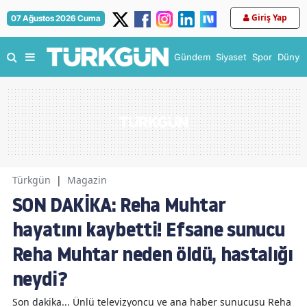
Giriş Yap
07 Ağustos 2026 Cuma
Gündem
Siyaset
Spor
Dünya
Türkgün
|
Magazin
SON DAKİKA: Reha Muhtar
hayatını kaybetti! Efsane sunucu
Reha Muhtar neden öldü, hastalığı
neydi?
Son dakika... Ünlü televizyoncu ve ana haber sunucusu Reha