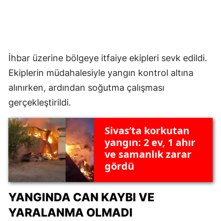
İhbar üzerine bölgeye itfaiye ekipleri sevk edildi.
Ekiplerin müdahalesiyle yangın kontrol altına
alınırken, ardından soğutma çalışması
gerçekleştirildi.
Sivas’ta korkutan
yangın: 2 ev, 1 ahır
ve samanlık zarar
gördü
YANGINDA CAN KAYBI VE
YARALANMA OLMADI