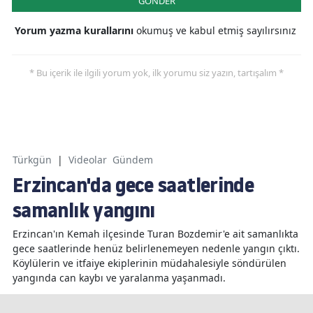
GÖNDER
Yorum yazma kurallarını
okumuş ve kabul etmiş sayılırsınız
* Bu içerik ile ilgili yorum yok, ilk yorumu siz yazın, tartışalım *
Türkgün
|
Videolar
Gündem
Erzincan'da gece saatlerinde
samanlık yangını
Erzincan'ın Kemah ilçesinde Turan Bozdemir'e ait samanlıkta
gece saatlerinde henüz belirlenemeyen nedenle yangın çıktı.
Köylülerin ve itfaiye ekiplerinin müdahalesiyle söndürülen
yangında can kaybı ve yaralanma yaşanmadı.