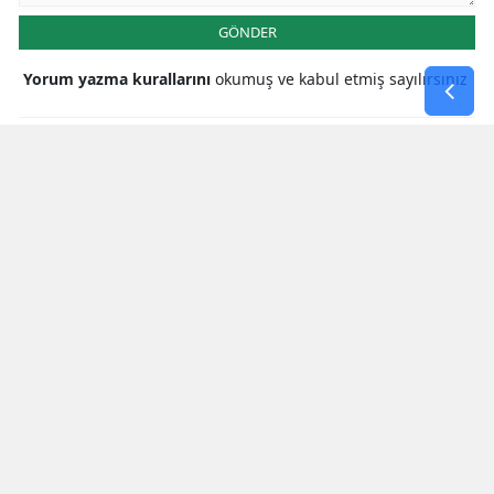
GÖNDER
Yorum yazma kurallarını
okumuş ve kabul etmiş sayılırsınız
* Bu içerik ile ilgili yorum yok, ilk yorumu siz yazın, tartışalım *
EN ÇOK ARANAN HABERLER
Hsk'dan Yargı Mensuplarına Yönelik
Sert Kararlar! Adalet Bakanı Akın
Gürlek Sosyal Medya Hesabından
Açıkladı
Türk Ve Türkiye Yüzyılının