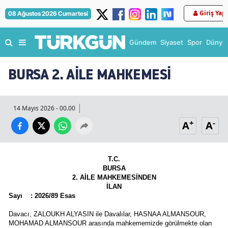
Giriş Yap
08 Ağustos 2026 Cumartesi
Gündem
Siyaset
Spor
Dünya
BURSA 2. AİLE MAHKEMESİ
14 Mayıs 2026 - 00.00
+
-
A
A
T.C.
BURSA
2. AİLE MAHKEMESİNDEN
İLAN
Sayı    : 2026/89 Esas            
Davacı, ZALOUKH ALYASIN ile Davalılar, HASNAA ALMANSOUR, 
MOHAMAD ALMANSOUR arasında mahkememizde görülmekte olan 