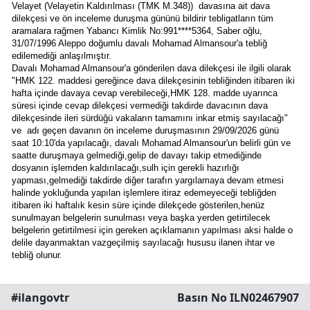
Velayet (Velayetin Kaldırılması (TMK M.348))  davasına ait dava 
dilekçesi ve ön inceleme duruşma gününü bildirir tebligatların tüm 
aramalara rağmen Yabancı Kimlik No:991****5364, Saber oğlu, 
31/07/1996 Aleppo doğumlu davalı Mohamad Almansour'a tebliğ 
edilemediği anlaşılmıştır. 
Davalı Mohamad Almansour'a gönderilen dava dilekçesi ile ilgili olarak 
"HMK 122. maddesi gereğince dava dilekçesinin tebliğinden itibaren iki 
hafta içinde davaya cevap verebileceği,HMK 128. madde uyarınca 
süresi içinde cevap dilekçesi vermediği takdirde davacının dava 
dilekçesinde ileri sürdüğü vakaların tamamını inkar etmiş sayılacağı" 
ve  adı geçen davanın ön inceleme duruşmasının 29/09/2026 günü 
saat 10:10'da yapılacağı, davalı Mohamad Almansour'un belirli gün ve 
saatte duruşmaya gelmediği,gelip de davayı takip etmediğinde 
dosyanın işlemden kaldırılacağı,sulh için gerekli hazırlığı 
yapması,gelmediği takdirde diğer tarafın yargılamaya devam etmesi 
halinde yokluğunda yapılan işlemlere itiraz edemeyeceği tebliğden 
itibaren iki haftalık kesin süre içinde dilekçede gösterilen,henüz 
sunulmayan belgelerin sunulması veya başka yerden getirtilecek 
belgelerin getirtilmesi için gereken açıklamanın yapılması aksi halde o 
delile dayanmaktan vazgeçilmiş sayılacağı hususu ilanen ihtar ve 
tebliğ olunur.
#ilangovtr
Basın No ILN02467907