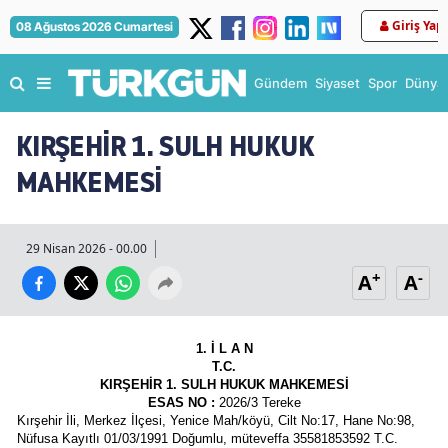
Giriş Yap
08 Ağustos 2026 Cumartesi
Gündem
Siyaset
Spor
Dünya
KIRŞEHİR 1. SULH HUKUK
MAHKEMESİ
29 Nisan 2026 - 00.00
+
-
A
A
1. İ L A N
T.C.
KIRŞEHİR 1. SULH HUKUK MAHKEMESİ
ESAS NO :
 2026/3 Tereke
Kırşehir İli, Merkez İlçesi, Yenice Mah/köyü, Cilt No:17, Hane No:98, 
Nüfusa Kayıtlı 01/03/1991 Doğumlu, müteveffa 35581853592 T.C. 