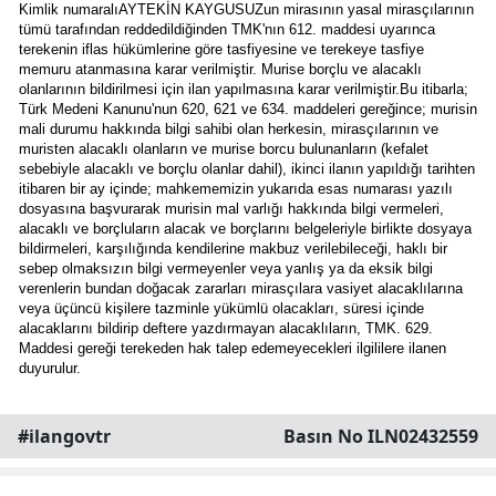
Kimlik numaralıAYTEKİN KAYGUSUZun mirasının yasal mirasçılarının 
tümü tarafından reddedildiğinden TMK'nın 612. maddesi uyarınca 
terekenin iflas hükümlerine göre tasfiyesine ve terekeye tasfiye 
memuru atanmasına karar verilmiştir. Murise borçlu ve alacaklı 
olanlarının bildirilmesi için ilan yapılmasına karar verilmiştir.Bu itibarla; 
Türk Medeni Kanunu'nun 620, 621 ve 634. maddeleri gereğince; murisin 
mali durumu hakkında bilgi sahibi olan herkesin, mirasçılarının ve 
muristen alacaklı olanların ve murise borcu bulunanların (kefalet 
sebebiyle alacaklı ve borçlu olanlar dahil), ikinci ilanın yapıldığı tarihten 
itibaren bir ay içinde; mahkememizin yukarıda esas numarası yazılı 
dosyasına başvurarak murisin mal varlığı hakkında bilgi vermeleri, 
alacaklı ve borçluların alacak ve borçlarını belgeleriyle birlikte dosyaya 
bildirmeleri, karşılığında kendilerine makbuz verilebileceği, haklı bir 
sebep olmaksızın bilgi vermeyenler veya yanlış ya da eksik bilgi 
verenlerin bundan doğacak zararları mirasçılara vasiyet alacaklılarına 
veya üçüncü kişilere tazminle yükümlü olacakları, süresi içinde 
alacaklarını bildirip deftere yazdırmayan alacaklıların, TMK. 629. 
Maddesi gereği terekeden hak talep edemeyecekleri ilgililere ilanen 
duyurulur.
#ilangovtr
Basın No ILN02432559