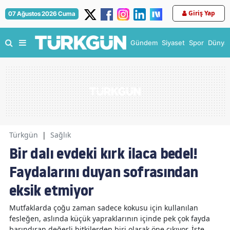
Giriş Yap
07 Ağustos 2026 Cuma
Gündem
Siyaset
Spor
Dünya
Türkgün
|
Sağlık
Bir dalı evdeki kırk ilaca bedel!
Faydalarını duyan sofrasından
eksik etmiyor
Mutfaklarda çoğu zaman sadece kokusu için kullanılan
fesleğen, aslında küçük yapraklarının içinde pek çok fayda
barındıran değerli bitkilerden biri olarak öne çıkıyor. İşte